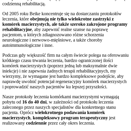
codzienną rehabilitacją.
Od 2005 roku Beike koncentruje się na dostarczaniu protokołów
leczenia, które
obejmują nie tylko wielokrotne zastrzyki z
komórek macierzystych, ale także szeroko zakrojone programy
rehabilitacyjne
, aby zapewnić realne szanse na poprawę
pacjentom, u których zdiagnozowano różne schorzenia
neurologiczne i nerwowo-mięśniowe, a także choroby
autoimmunologiczne i inne.
Podczas gdy większość firm na całym świecie polega na oferowaniu
krótkiego czasu trwania leczenia, bardzo ograniczonej ilości
komórek macierzystych (poprzez jedną lub maksymalnie dwie
iniekcje) i nie zapewnia żadnych terapii rehabilitacyjnych, my
wierzymy, że wymagane jest bardzo kompleksowe podejście, aby
naprawdę uwolnić potencjał regeneracyjny komórek macierzystych
i poprowadzić naszych pacjentów ku lepszej przyszłości.
Nasze protokoły leczenia komórkami macierzystymi wymagają
pobytu od
16 do 40 dni
, w zależności od protokołu leczenia
zaleconego przez naszych specjalistów dla konkretnego stanu
pacjenta. Oprócz
wielokrotnego podawania komórek
macierzystych
,
kompleksowy program terapeutyczny
jest
realizowany
codziennie
przez cały okres leczenia.