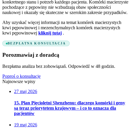
konkretnego stanu i potrzeb każdego pacjenta. Komórki macierzyste
pochodzące z pępowiny nie wzbudzają obaw społeczności
naukowej i okazały się skuteczne w szerokim zakresie przypadków.
Aby uzyskać więcej informacji na temat komórek macierzystych
krwi pępowinowej i mezenchymalnych komórek macierzystych
krwi pępowinowej
kliknij tutaj
.
BEZPŁATNA KONSULTACJA
Porozmawiaj z doradcą
Bezpłatna analiza bez zobowiązań. Odpowiedź w 48 godzin.
Poproś o konsultację
Najnowsze wpisy
27 maj 2026
15. Plan Pięcioletni Shenzhenu: dlaczego komórki i geny
są teraz priorytetem krajowym – i co to oznacza dla
pacjentów
19 maj 2026