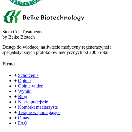
Stem Cell Treatments
by Beike Biotech
Dostęp do wiodącej na świecie medycyny regeneracyjnej i
specjalistycznych protokołów medycznych od 2005 roku.
Firma
+
Schorzenia
+
Opinie
+
Opinie wideo
+
Wyniki
+
Blog
+
Nasze podejście
+
Komórki macierzyste
+
Terapie wspomagające
+
O nas
+
FAQ