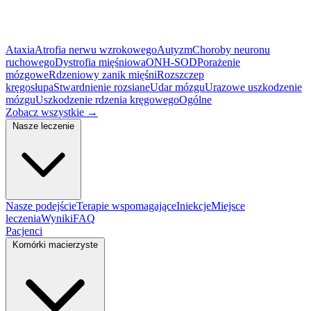
Ataxia
Atrofia nerwu wzrokowego
Autyzm
Choroby neuronu
ruchowego
Dystrofia mięśniowa
ONH-SOD
Porażenie
mózgowe
Rdzeniowy zanik mięśni
Rozszczep
kręgosłupa
Stwardnienie rozsiane
Udar mózgu
Urazowe uszkodzenie
mózgu
Uszkodzenie rdzenia kręgowego
Ogólne
Zobacz wszystkie
→
Nasze leczenie
Nasze podejście
Terapie wspomagające
Iniekcje
Miejsce
leczenia
Wyniki
FAQ
Pacjenci
Komórki macierzyste