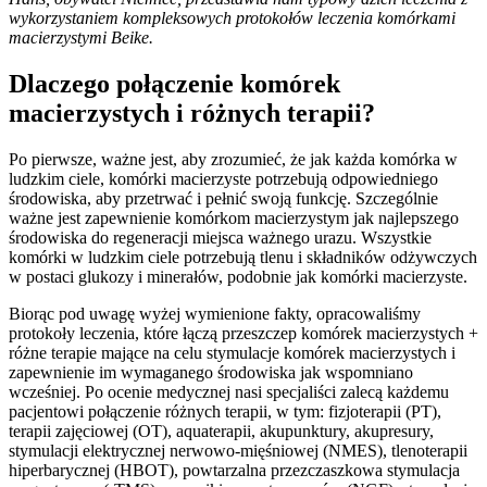
wykorzystaniem kompleksowych protokołów leczenia komórkami
macierzystymi Beike.
Dlaczego połączenie komórek
macierzystych i różnych terapii?
Po pierwsze, ważne jest, aby zrozumieć, że jak każda komórka w
ludzkim ciele, komórki macierzyste potrzebują odpowiedniego
środowiska, aby przetrwać i pełnić swoją funkcję. Szczególnie
ważne jest zapewnienie komórkom macierzystym jak najlepszego
środowiska do regeneracji miejsca ważnego urazu. Wszystkie
komórki w ludzkim ciele potrzebują tlenu i składników odżywczych
w postaci glukozy i minerałów, podobnie jak komórki macierzyste.
Biorąc pod uwagę wyżej wymienione fakty, opracowaliśmy
protokoły leczenia, które łączą przeszczep komórek macierzystych +
różne terapie mające na celu stymulacje komórek macierzystych i
zapewnienie im wymaganego środowiska jak wspomniano
wcześniej. Po ocenie medycznej nasi specjaliści zalecą każdemu
pacjentowi połączenie różnych terapii, w tym: fizjoterapii (PT),
terapii zajęciowej (OT), aquaterapii, akupunktury, akupresury,
stymulacji elektrycznej nerwowo-mięśniowej (NMES), tlenoterapii
hiperbarycznej (HBOT), powtarzalna przezczaszkowa stymulacja