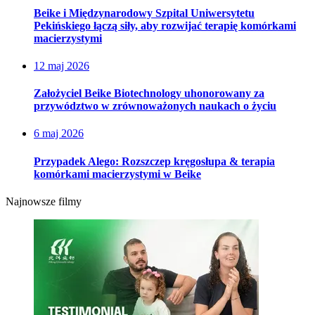
Beike i Międzynarodowy Szpital Uniwersytetu
Pekińskiego łączą siły, aby rozwijać terapię komórkami
macierzystymi
12 maj 2026
Założyciel Beike Biotechnology uhonorowany za
przywództwo w zrównoważonych naukach o życiu
6 maj 2026
Przypadek Alego: Rozszczep kręgosłupa & terapia
komórkami macierzystymi w Beike
Najnowsze filmy