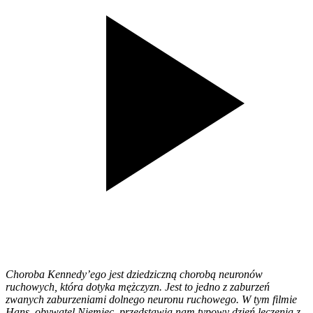
Choroba Kennedy’ego jest dziedziczną chorobą neuronów
ruchowych, która dotyka mężczyzn. Jest to jedno z zaburzeń
zwanych zaburzeniami dolnego neuronu ruchowego. W tym filmie
Hans, obywatel Niemiec, przedstawia nam typowy dzień leczenia z