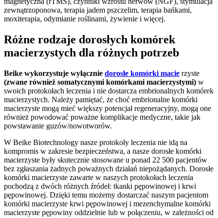
magnetyczna (rTMS), czynniki wzrostu nerwów (NGF), stymulacja
zewnątrzoponowa, terapia jadem pszczelim, terapia bańkami,
moxiterapia, odymianie roślinami, żywienie i więcej.
Różne rodzaje dorosłych komórek
macierzystych dla różnych potrzeb
Beike wykorzystuje wyłącznie
dorosłe komórki macie
rzyste
(zwane również somatycznymi komórkami macierzystymi)
w
swoich protokołach leczenia i nie dostarcza embrionalnych komórek
macierzystych. Należy pamiętać, że choć embrionalne komórki
macierzyste mogą mieć większy potencjał regeneracyjny, mogą one
również powodować poważne komplikacje medyczne, takie jak
powstawanie guzów/nowotworów.
W Beike Biotechnology nasze protokoły leczenia nie idą na
kompromis w zakresie bezpieczeństwa, a nasze dorosłe komórki
macierzyste były skutecznie stosowane u ponad 22 500 pacjentów
bez zgłaszania żadnych poważnych działań niepożądanych. Dorosłe
komórki macierzyste zawarte w naszych protokołach leczenia
pochodzą z dwóch różnych źródeł: tkanki pępowinowej i krwi
pępowinowej. Dzięki temu możemy dostarczać naszym pacjentom
komórki macierzyste krwi pępowinowej i mezenchymalne komórki
macierzyste pępowiny oddzielnie lub w połączeniu, w zależności od