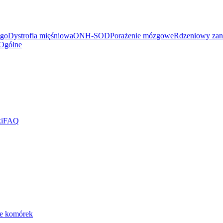
ego
Dystrofia mięśniowa
ONH-SOD
Porażenie mózgowe
Rdzeniowy zan
Ogólne
i
FAQ
ie komórek