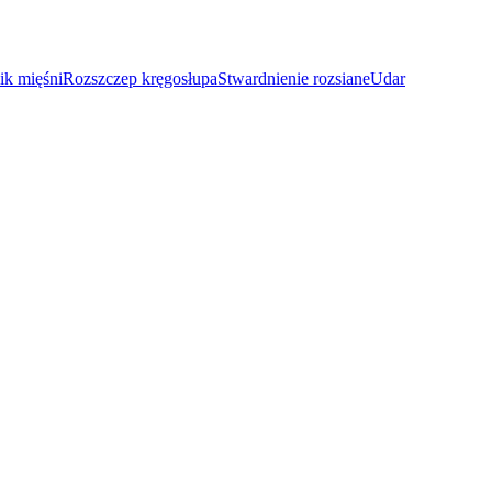
ik mięśni
Rozszczep kręgosłupa
Stwardnienie rozsiane
Udar