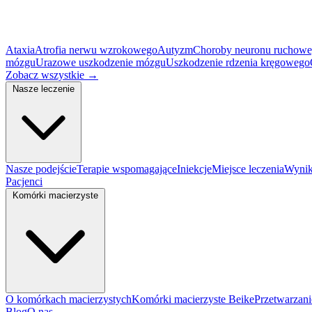
Ataxia
Atrofia nerwu wzrokowego
Autyzm
Choroby neuronu ruchow
mózgu
Urazowe uszkodzenie mózgu
Uszkodzenie rdzenia kręgowego
Zobacz wszystkie
→
Nasze leczenie
Nasze podejście
Terapie wspomagające
Iniekcje
Miejsce leczenia
Wynik
Pacjenci
Komórki macierzyste
O komórkach macierzystych
Komórki macierzyste Beike
Przetwarzan
Blog
O nas