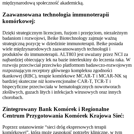
międzynarodową społeczność akademicką.
Zaawansowana technologia immunoterapii
komórkowej:
Dzięki strategicznym licencjom, fuzjom i przejęciom, niezależnym
badaniom i rozwojowi, Beike Biotechnology zajmuje ważną
strategiczną pozycję w dziedzinie immunoterapii. Beike posiada
wiele międzynarodowych zaawansowanych technologii i
produktów do immunoterapii. ALT803 jest uważany przez NCI za
najbardziej obiecujący lek na bazie interleukiny do leczenia raka. W
rozwoju przeciwciał przeciwko platformom badawczo-rozwojowym
rozpoznającym receptory głównego kompleksu zgodności
tkankowej (RBC), terapie komórkowe MCAR-T i MCAR-NK są
bardziej skuteczne niż konwencjonalne CAR-T, TCR-T i
bispecyficzne przeciwciała w hematologicznych nowotworach
złośliwych, guzach litych i infekcjach wirusowych oraz innych
chorobach.
Zintegrowany Bank Komórek i Regionalne
Centrum Przygotowania Komórek Krajowa Sieć:
Poprzez ustanowienie “sieci dróg ekspresowych terapii
komórkowej”, która może zaspokoić potrzeby kliniczne, w tym