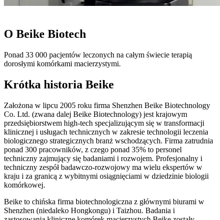
PIONIERZY OD 2005 ROKU
O Beike Biotech
Ponad 33 000 pacjentów leczonych na całym świecie terapią
dorosłymi komórkami macierzystymi.
Krótka historia Beike
Założona w lipcu 2005 roku firma Shenzhen Beike Biotechnology
Co. Ltd. (zwana dalej Beike Biotechnology) jest krajowym
przedsiębiorstwem high-tech specjalizującym się w transformacji
klinicznej i usługach technicznych w zakresie technologii leczenia
biologicznego strategicznych branż wschodzących. Firma zatrudnia
ponad 300 pracowników, z czego ponad 35% to personel
techniczny zajmujący się badaniami i rozwojem. Profesjonalny i
techniczny zespół badawczo-rozwojowy ma wielu ekspertów w
kraju i za granicą z wybitnymi osiągnięciami w dziedzinie biologii
komórkowej.
Beike to chińska firma biotechnologiczna z głównymi biurami w
Shenzhen (niedaleko Hongkongu) i Taizhou. Badania i
zastosowania kliniczne komórek macierzystych Beike zostały