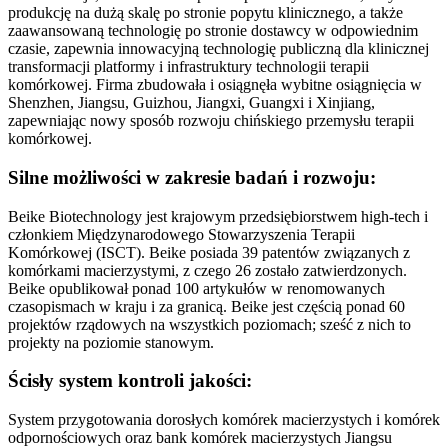
produkcję na dużą skalę po stronie popytu klinicznego, a także
zaawansowaną technologię po stronie dostawcy w odpowiednim
czasie, zapewnia innowacyjną technologię publiczną dla klinicznej
transformacji platformy i infrastruktury technologii terapii
komórkowej. Firma zbudowała i osiągnęła wybitne osiągnięcia w
Shenzhen, Jiangsu, Guizhou, Jiangxi, Guangxi i Xinjiang,
zapewniając nowy sposób rozwoju chińskiego przemysłu terapii
komórkowej.
Silne możliwości w zakresie badań i rozwoju:
Beike Biotechnology jest krajowym przedsiębiorstwem high-tech i
członkiem Międzynarodowego Stowarzyszenia Terapii
Komórkowej (ISCT). Beike posiada 39 patentów związanych z
komórkami macierzystymi, z czego 26 zostało zatwierdzonych.
Beike opublikował ponad 100 artykułów w renomowanych
czasopismach w kraju i za granicą. Beike jest częścią ponad 60
projektów rządowych na wszystkich poziomach; sześć z nich to
projekty na poziomie stanowym.
Ścisły system kontroli jakości:
System przygotowania dorosłych komórek macierzystych i komórek
odpornościowych oraz bank komórek macierzystych Jiangsu