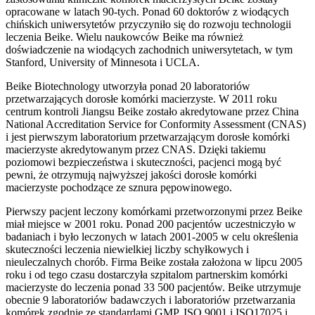
opracowane w latach 90-tych. Ponad 60 doktorów z wiodących
chińskich uniwersytetów przyczyniło się do rozwoju technologii
leczenia Beike. Wielu naukowców Beike ma również
doświadczenie na wiodących zachodnich uniwersytetach, w tym
Stanford, University of Minnesota i UCLA.
Beike Biotechnology utworzyła ponad 20 laboratoriów
przetwarzających dorosłe komórki macierzyste. W 2011 roku
centrum kontroli Jiangsu Beike zostało akredytowane przez China
National Accreditation Service for Conformity Assessment (CNAS)
i jest pierwszym laboratorium przetwarzającym dorosłe komórki
macierzyste akredytowanym przez CNAS. Dzięki takiemu
poziomowi bezpieczeństwa i skuteczności, pacjenci mogą być
pewni, że otrzymują najwyższej jakości dorosłe komórki
macierzyste pochodzące ze sznura pępowinowego.
Pierwszy pacjent leczony komórkami przetworzonymi przez Beike
miał miejsce w 2001 roku. Ponad 200 pacjentów uczestniczyło w
badaniach i było leczonych w latach 2001-2005 w celu określenia
skuteczności leczenia niewielkiej liczby schyłkowych i
nieuleczalnych chorób. Firma Beike została założona w lipcu 2005
roku i od tego czasu dostarczyła szpitalom partnerskim komórki
macierzyste do leczenia ponad 33 500 pacjentów. Beike utrzymuje
obecnie 9 laboratoriów badawczych i laboratoriów przetwarzania
komórek zgodnie ze standardami GMP, ISO 9001 i ISO17025 i