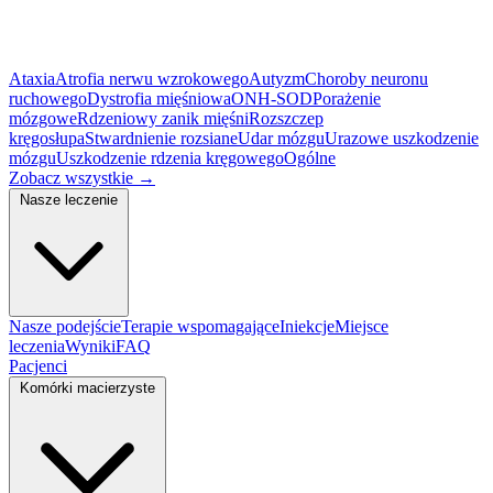
Ataxia
Atrofia nerwu wzrokowego
Autyzm
Choroby neuronu
ruchowego
Dystrofia mięśniowa
ONH-SOD
Porażenie
mózgowe
Rdzeniowy zanik mięśni
Rozszczep
kręgosłupa
Stwardnienie rozsiane
Udar mózgu
Urazowe uszkodzenie
mózgu
Uszkodzenie rdzenia kręgowego
Ogólne
Zobacz wszystkie
→
Nasze leczenie
Nasze podejście
Terapie wspomagające
Iniekcje
Miejsce
leczenia
Wyniki
FAQ
Pacjenci
Komórki macierzyste