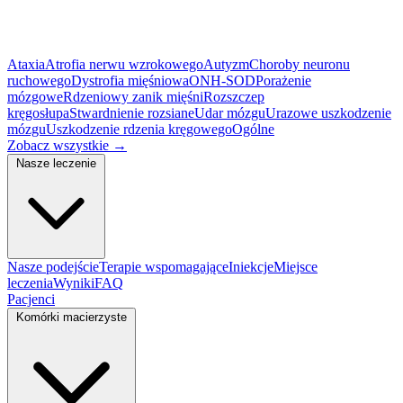
Ataxia
Atrofia nerwu wzrokowego
Autyzm
Choroby neuronu
ruchowego
Dystrofia mięśniowa
ONH-SOD
Porażenie
mózgowe
Rdzeniowy zanik mięśni
Rozszczep
kręgosłupa
Stwardnienie rozsiane
Udar mózgu
Urazowe uszkodzenie
mózgu
Uszkodzenie rdzenia kręgowego
Ogólne
Zobacz wszystkie
→
Nasze leczenie
Nasze podejście
Terapie wspomagające
Iniekcje
Miejsce
leczenia
Wyniki
FAQ
Pacjenci
Komórki macierzyste