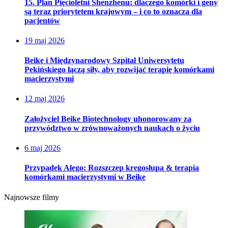
15. Plan Pięcioletni Shenzhenu: dlaczego komórki i geny
są teraz priorytetem krajowym – i co to oznacza dla
pacjentów
19 maj 2026
Beike i Międzynarodowy Szpital Uniwersytetu
Pekińskiego łączą siły, aby rozwijać terapię komórkami
macierzystymi
12 maj 2026
Założyciel Beike Biotechnology uhonorowany za
przywództwo w zrównoważonych naukach o życiu
6 maj 2026
Przypadek Alego: Rozszczep kręgosłupa & terapia
komórkami macierzystymi w Beike
Najnowsze filmy