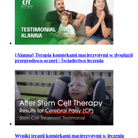
{Alanna} Terapia komórkami macierzystymi w dysplazji
przegrodowo-ocznej | Świadectwo leczenia
Wyniki terapii komórkami macierzystymi w leczeniu