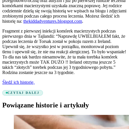
przegrodowo-oczną oraz autyzm i już po pierwszej rundzie leczenia
komórkami macierzystymi uzyskała znaczną poprawę. Jej rodzice
codziennie dzielą się swoją historią we wpisach na blogu i zdjęciami
zrobionymi podczas całego procesu leczenia. Możesz śledzić ich
historię na:
thekiddadventures.blogspot.com
.
Fragment z pierwszej iniekcji komórek macierzystych podczas
pierwszego dnia w Tajlandii: “Naprawdę UWIELBIAŁEM fakt, że
podczas leczenia dr Torsak został w pokoju razem z Ireland.
Upewnił się, że wszystko jest w porządku, monitorował poziom
tlenu i upewnił się, że nie ma reakcji alergicznej. To było wspaniałe!
To dla nas tak bardzo niesamowite, że ta mała torebka komórek
macierzystych może TAK DUŻO !! Ireland otrzyma jeszcze 5
takich “złotych” torebek podczas jej 3 tygodniowego pobytu.”
Rodzina zostanie jeszcze na 3 tygodnie.
Śledź ich historię.
CZYTAJ DALEJ
Powiązane historie i artykuły