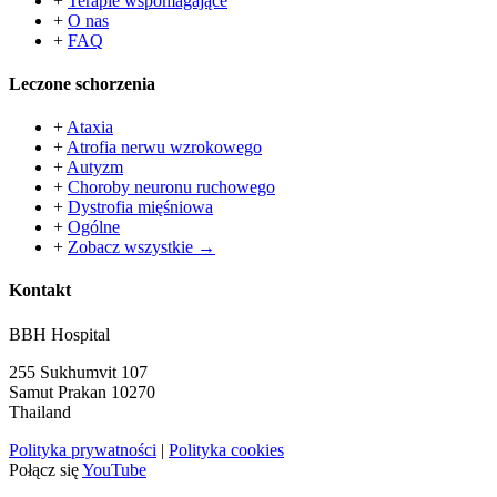
+
Terapie wspomagające
+
O nas
+
FAQ
Leczone schorzenia
+
Ataxia
+
Atrofia nerwu wzrokowego
+
Autyzm
+
Choroby neuronu ruchowego
+
Dystrofia mięśniowa
+
Ogólne
+
Zobacz wszystkie →
Kontakt
BBH Hospital
255 Sukhumvit 107
Samut Prakan 10270
Thailand
Polityka prywatności
|
Polityka cookies
Połącz się
YouTube