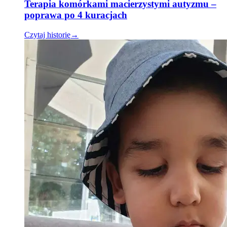
Terapia komórkami macierzystymi autyzmu –
poprawa po 4 kuracjach
Czytaj historię
→