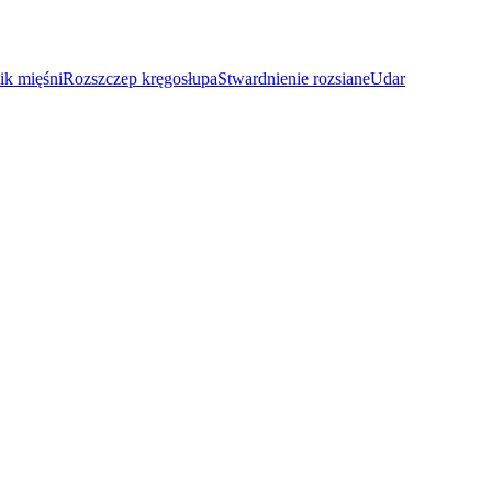
ik mięśni
Rozszczep kręgosłupa
Stwardnienie rozsiane
Udar