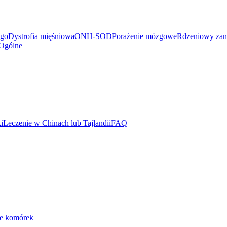
ego
Dystrofia mięśniowa
ONH-SOD
Porażenie mózgowe
Rdzeniowy zan
Ogólne
i
Leczenie w Chinach lub Tajlandii
FAQ
ie komórek