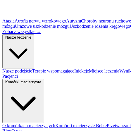
Ataxia
Atrofia nerwu wzrokowego
Autyzm
Choroby neuronu ruchow
mózgu
Urazowe uszkodzenie mózgu
Uszkodzenie rdzenia kręgowego
Zobacz wszystkie
→
Nasze leczenie
Nasze podejście
Terapie wspomagające
Iniekcje
Miejsce leczenia
Wynik
Pacjenci
Komórki macierzyste
O komórkach macierzystych
Komórki macierzyste Beike
Przetwarzan
Blog
O nas