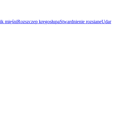
ik mięśni
Rozszczep kręgosłupa
Stwardnienie rozsiane
Udar