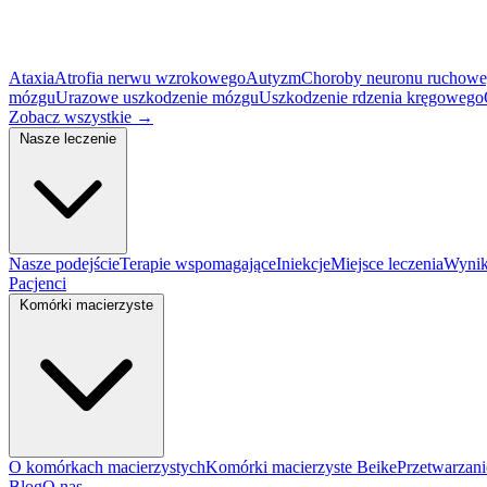
Ataxia
Atrofia nerwu wzrokowego
Autyzm
Choroby neuronu ruchow
mózgu
Urazowe uszkodzenie mózgu
Uszkodzenie rdzenia kręgowego
Zobacz wszystkie
→
Nasze leczenie
Nasze podejście
Terapie wspomagające
Iniekcje
Miejsce leczenia
Wynik
Pacjenci
Komórki macierzyste
O komórkach macierzystych
Komórki macierzyste Beike
Przetwarzan
Blog
O nas