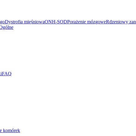
ego
Dystrofia mięśniowa
ONH-SOD
Porażenie mózgowe
Rdzeniowy zan
Ogólne
i
FAQ
ie komórek