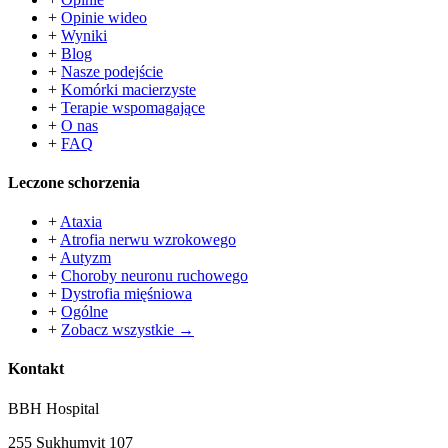
+
Opinie wideo
+
Wyniki
+
Blog
+
Nasze podejście
+
Komórki macierzyste
+
Terapie wspomagające
+
O nas
+
FAQ
Leczone schorzenia
+
Ataxia
+
Atrofia nerwu wzrokowego
+
Autyzm
+
Choroby neuronu ruchowego
+
Dystrofia mięśniowa
+
Ogólne
+
Zobacz wszystkie →
Kontakt
BBH Hospital
255 Sukhumvit 107