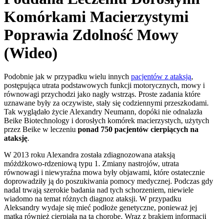
Komórkami Macierzystymi
Poprawia Zdolność Mowy
(Wideo)
Podobnie jak w przypadku wielu innych
pacjentów z ataksją
,
postępująca utrata podstawowych funkcji motorycznych, mowy i
równowagi przychodzi jako nagły wstrząs. Proste zadania które
uznawane były za oczywiste, stały się codziennymi przeszkodami.
Tak wyglądało życie Alexandry Neumann, dopóki nie odnalazła
Beike Biotechnology i dorosłych komórek macierzystych, użytych
przez Beike w leczeniu
ponad 750 pacjentów cierpiących na
ataksję
.
W 2013 roku Alexandra została zdiagnozowana ataksją
móżdżkowo-rdzeniową typu 1. Zmiany nastrojów, utrata
równowagi i niewyraźna mowa były objawami, które ostatecznie
doprowadziły ją do poszukiwania pomocy medycznej. Podczas gdy
nadal trwają szerokie badania nad tych schorzeniem, niewiele
wiadomo na temat różnych diagnoz ataksji. W przypadku
Aleksandry wydaje się mieć podłoże genetyczne, ponieważ jej
matka również cierpiała na tą chorobę. Wraz z brakiem informacji