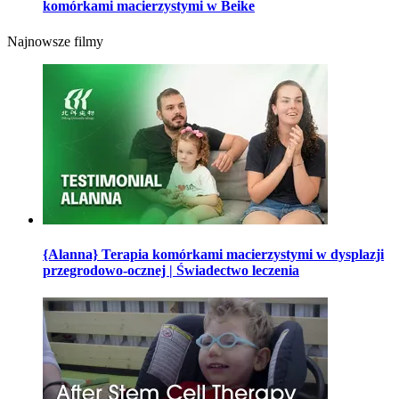
komórkami macierzystymi w Beike
Najnowsze filmy
{Alanna} Terapia komórkami macierzystymi w dysplazji
przegrodowo-ocznej | Świadectwo leczenia