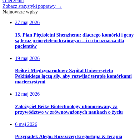
O leczeniu
Zobacz statystyki poprawy
→
Najnowsze wpisy
27 maj 2026
15. Plan Pięcioletni Shenzhenu: dlaczego komórki i geny
są teraz priorytetem krajowym – i co to oznacza dla
pacjentów
19 maj 2026
Beike i Międzynarodowy Szpital Uniwersytetu
Pekińskiego łączą siły, aby rozwijać terapię komórkami
macierzystymi
12 maj 2026
Założyciel Beike Biotechnology uhonorowany za
przywództwo w zrównoważonych naukach o życiu
6 maj 2026
Przypadek Alego: Rozszczep kręgosłupa & terapia