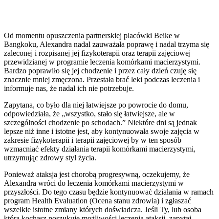
Od momentu opuszczenia partnerskiej placówki Beike w
Bangkoku, Alexandra nadal zauważała poprawę i nadal trzyma się
zaleconej i rozpisanej jej fizykoterapii oraz terapii zajęciowej
przewidzianej w programie leczenia komórkami macierzystymi.
Bardzo poprawiło się jej chodzenie i przez cały dzień czuję się
znacznie mniej zmęczona. Przestała brać leki podczas leczenia i
informuje nas, że nadal ich nie potrzebuje.
Zapytana, co było dla niej łatwiejsze po powrocie do domu,
odpowiedziała, że „wszystko, stało się łatwiejsze, ale w
szczególności chodzenie po schodach.” Niektóre dni są jednak
lepsze niż inne i istotne jest, aby kontynuowała swoje zajęcia w
zakresie fizykoterapii i terapii zajęciowej by w ten sposób
wzmacniać efekty działania terapii komórkami macierzystymi,
utrzymując zdrowy styl życia.
Ponieważ ataksja jest chorobą progresywną, oczekujemy, że
Alexandra wróci do leczenia komórkami macierzystymi w
przyszłości. Do tego czasu będzie kontynuować działania w ramach
program Health Evaluation (Ocena stanu zdrowia) i zgłaszać
wszelkie istotne zmiany których doświadcza. Jeśli Ty, lub osoba
która kochasz poszukuje możliwości leczenia ataksji, zapytaj