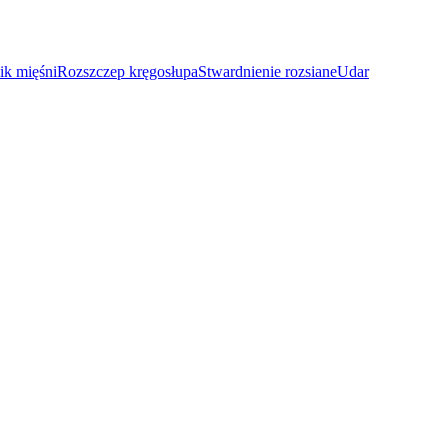
ik mięśni
Rozszczep kręgosłupa
Stwardnienie rozsiane
Udar