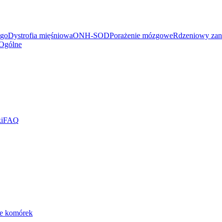
ego
Dystrofia mięśniowa
ONH-SOD
Porażenie mózgowe
Rdzeniowy zan
Ogólne
i
FAQ
ie komórek