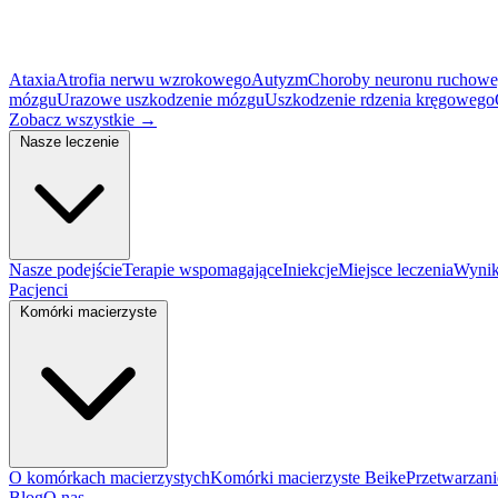
Ataxia
Atrofia nerwu wzrokowego
Autyzm
Choroby neuronu ruchow
mózgu
Urazowe uszkodzenie mózgu
Uszkodzenie rdzenia kręgowego
Zobacz wszystkie
→
Nasze leczenie
Nasze podejście
Terapie wspomagające
Iniekcje
Miejsce leczenia
Wynik
Pacjenci
Komórki macierzyste
O komórkach macierzystych
Komórki macierzyste Beike
Przetwarzan
Blog
O nas