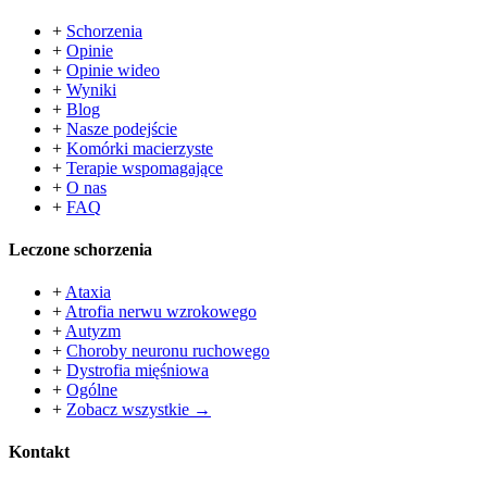
+
Schorzenia
+
Opinie
+
Opinie wideo
+
Wyniki
+
Blog
+
Nasze podejście
+
Komórki macierzyste
+
Terapie wspomagające
+
O nas
+
FAQ
Leczone schorzenia
+
Ataxia
+
Atrofia nerwu wzrokowego
+
Autyzm
+
Choroby neuronu ruchowego
+
Dystrofia mięśniowa
+
Ogólne
+
Zobacz wszystkie →
Kontakt