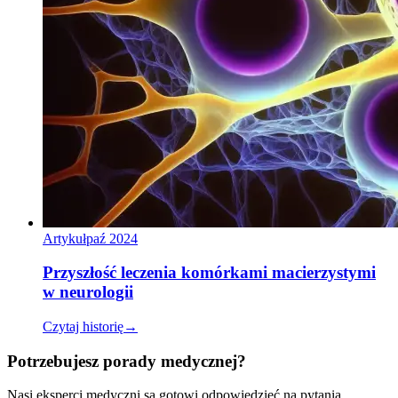
Artykuł
paź 2024
Przyszłość leczenia komórkami macierzystymi
w neurologii
Czytaj historię
→
Potrzebujesz porady medycznej?
Nasi eksperci medyczni są gotowi odpowiedzieć na pytania