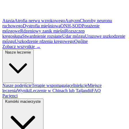
Ataxia
Atrofia nerwu wzrokowego
Autyzm
Choroby neuronu
ruchowego
Dystrofia mięśniowa
ONH-SOD
Porażenie
mózgowe
Rdzeniowy zanik mięśni
Rozszczep
kręgosłupa
Stwardnienie rozsiane
Udar mózgu
Urazowe uszkodzenie
mózgu
Uszkodzenie rdzenia kręgowego
Ogólne
Zobacz wszystkie
→
Nasze leczenie
Nasze podejście
Terapie wspomagające
Iniekcje
Miejsce
leczenia
Wyniki
Leczenie w Chinach lub Tajlandii
FAQ
Pacjenci
Komórki macierzyste