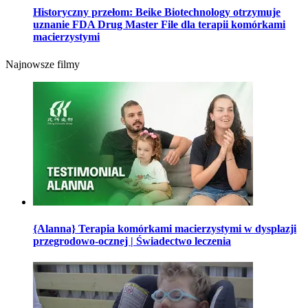
Historyczny przełom: Beike Biotechnology otrzymuje
uznanie FDA Drug Master File dla terapii komórkami
macierzystymi
Najnowsze filmy
{Alanna} Terapia komórkami macierzystymi w dysplazji
przegrodowo-ocznej | Świadectwo leczenia