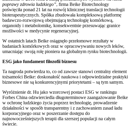
poprawy zdrowia ludzkiego”
, firma Beike Biotechnology
poświęciła ponad 21 lat na rozwój klinicznej translacji technologii
bioterapeutycznych. Spółka zbudowała kompleksową platformę
badawczo-rozwojową obejmującą technologię komórkową,
organoidy i metabolomikę, konsekwentnie przesuwając granice
możliwości w medycynie regeneracyjnej.
W ostatnich latach Beike osiągnęło przełomowe rezultaty w
badaniach komórkowych oraz w opracowywaniu nowych leków,
umacniając swoją rolę pioniera na globalnym rynku biotechnologii.
ESG jako fundament filozofii biznesu
Ta nagroda potwierdza to, co od zawsze stanowi centralny element
tożsamości Beike: doskonałość naukowa i odpowiedzialne praktyki
biznesowe nie są konkurencyjnymi priorytetami – są tym samym.
Wyróżnienie dr. Hu jako wzorcowej postaci ESG w rankingu
Forbes China odzwierciedla długoterminowe zaangażowanie Beike
w ochronę ludzkiego życia poprzez technologię, prowadzenie
działalności w sposób transparentny i z zachowaniem zasad ładu
korporacyjnego oraz w poszerzanie dostępu do
najnowocześniejszych terapii dla szerszej populacji na całym
świecie.