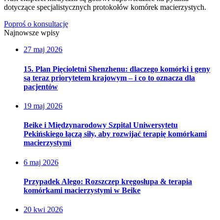
dotyczące specjalistycznych protokołów komórek macierzystych.
Poproś o konsultację
Najnowsze wpisy
27 maj 2026
15. Plan Pięcioletni Shenzhenu: dlaczego komórki i geny
są teraz priorytetem krajowym – i co to oznacza dla
pacjentów
19 maj 2026
Beike i Międzynarodowy Szpital Uniwersytetu
Pekińskiego łączą siły, aby rozwijać terapię komórkami
macierzystymi
6 maj 2026
Przypadek Alego: Rozszczep kręgosłupa & terapia
komórkami macierzystymi w Beike
20 kwi 2026