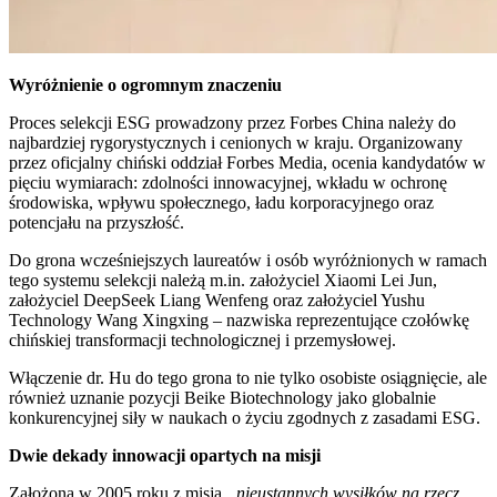
Wyróżnienie o ogromnym znaczeniu
Proces selekcji ESG prowadzony przez Forbes China należy do
najbardziej rygorystycznych i cenionych w kraju. Organizowany
przez oficjalny chiński oddział Forbes Media, ocenia kandydatów w
pięciu wymiarach: zdolności innowacyjnej, wkładu w ochronę
środowiska, wpływu społecznego, ładu korporacyjnego oraz
potencjału na przyszłość.
Do grona wcześniejszych laureatów i osób wyróżnionych w ramach
tego systemu selekcji należą m.in. założyciel Xiaomi Lei Jun,
założyciel DeepSeek Liang Wenfeng oraz założyciel Yushu
Technology Wang Xingxing – nazwiska reprezentujące czołówkę
chińskiej transformacji technologicznej i przemysłowej.
Włączenie dr. Hu do tego grona to nie tylko osobiste osiągnięcie, ale
również uznanie pozycji Beike Biotechnology jako globalnie
konkurencyjnej siły w naukach o życiu zgodnych z zasadami ESG.
Dwie dekady innowacji opartych na misji
Założona w 2005 roku z misją
„nieustannych wysiłków na rzecz