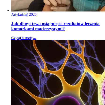
Artykuł
maj 2025
Jak długo trwa osiągnięcie rezultatów leczenia
komórkami macierzystymi?
Czytaj historię
→