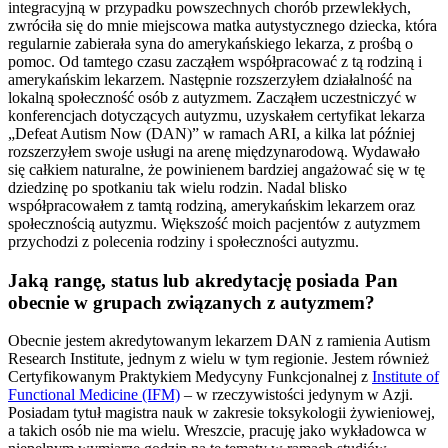
integracyjną w przypadku powszechnych chorób przewlekłych,
zwróciła się do mnie miejscowa matka autystycznego dziecka, która
regularnie zabierała syna do amerykańskiego lekarza, z prośbą o
pomoc. Od tamtego czasu zacząłem współpracować z tą rodziną i
amerykańskim lekarzem. Następnie rozszerzyłem działalność na
lokalną społeczność osób z autyzmem. Zacząłem uczestniczyć w
konferencjach dotyczących autyzmu, uzyskałem certyfikat lekarza
„Defeat Autism Now (DAN)” w ramach ARI, a kilka lat później
rozszerzyłem swoje usługi na arenę międzynarodową. Wydawało
się całkiem naturalne, że powinienem bardziej angażować się w tę
dziedzinę po spotkaniu tak wielu rodzin. Nadal blisko
współpracowałem z tamtą rodziną, amerykańskim lekarzem oraz
społecznością autyzmu. Większość moich pacjentów z autyzmem
przychodzi z polecenia rodziny i społeczności autyzmu.
Jaką rangę, status lub akredytację posiada Pan
obecnie w grupach związanych z autyzmem?
Obecnie jestem akredytowanym lekarzem DAN z ramienia Autism
Research Institute, jednym z wielu w tym regionie. Jestem również
Certyfikowanym Praktykiem Medycyny Funkcjonalnej z
Institute of
Functional Medicine (IFM)
– w rzeczywistości jedynym w Azji.
Posiadam tytuł magistra nauk w zakresie toksykologii żywieniowej,
a takich osób nie ma wielu. Wreszcie, pracuję jako wykładowca w