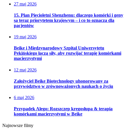
27 maj 2026
15. Plan Pięcioletni Shenzhenu: dlaczego komórki i geny
są teraz priorytetem krajowym – i co to oznacza dla
pacjentów
19 maj 2026
Beike i Międzynarodowy Szpital Uniwersytetu
Pekińskiego łączą siły, aby rozwijać terapię komórkami
macierzystymi
12 maj 2026
Założyciel Beike Biotechnology uhonorowany za
przywództwo w zrównoważonych naukach o życiu
6 maj 2026
Przypadek Alego: Rozszczep kręgosłupa & terapia
komórkami macierzystymi w Beike
Najnowsze filmy