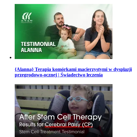
{Alanna} Terapia komórkami macierzystymi w dysplazji
przegrodowo-ocznej | Świadectwo leczenia