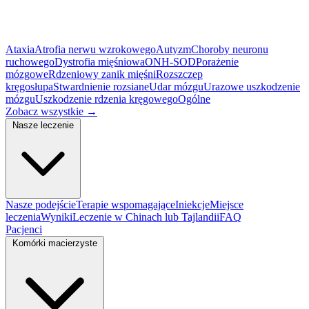
Ataxia
Atrofia nerwu wzrokowego
Autyzm
Choroby neuronu
ruchowego
Dystrofia mięśniowa
ONH-SOD
Porażenie
mózgowe
Rdzeniowy zanik mięśni
Rozszczep
kręgosłupa
Stwardnienie rozsiane
Udar mózgu
Urazowe uszkodzenie
mózgu
Uszkodzenie rdzenia kręgowego
Ogólne
Zobacz wszystkie
→
Nasze leczenie
Nasze podejście
Terapie wspomagające
Iniekcje
Miejsce
leczenia
Wyniki
Leczenie w Chinach lub Tajlandii
FAQ
Pacjenci
Komórki macierzyste