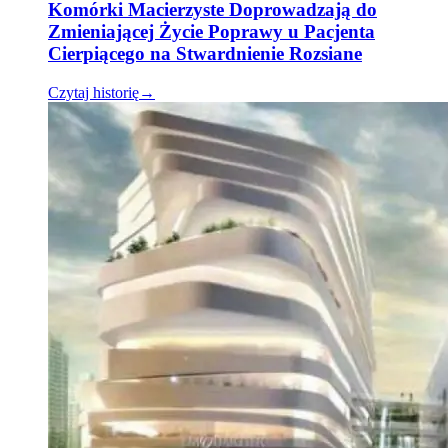
Komórki Macierzyste Doprowadzają do
Zmieniającej Życie Poprawy u Pacjenta
Cierpiącego na Stwardnienie Rozsiane
Czytaj historię
→