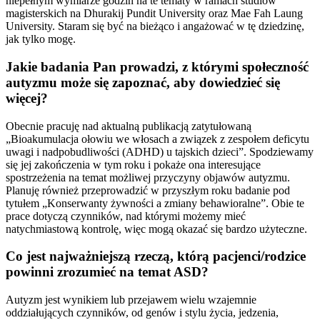
niepełnym wymiarze godzin na te tematy w ramach studiów
magisterskich na Dhurakij Pundit University oraz Mae Fah Laung
University. Staram się być na bieżąco i angażować w tę dziedzinę,
jak tylko mogę.
Jakie badania Pan prowadzi, z którymi społeczność
autyzmu może się zapoznać, aby dowiedzieć się
więcej?
Obecnie pracuję nad aktualną publikacją zatytułowaną
„Bioakumulacja ołowiu we włosach a związek z zespołem deficytu
uwagi i nadpobudliwości (ADHD) u tajskich dzieci”. Spodziewamy
się jej zakończenia w tym roku i pokaże ona interesujące
spostrzeżenia na temat możliwej przyczyny objawów autyzmu.
Planuję również przeprowadzić w przyszłym roku badanie pod
tytułem „Konserwanty żywności a zmiany behawioralne”. Obie te
prace dotyczą czynników, nad którymi możemy mieć
natychmiastową kontrolę, więc mogą okazać się bardzo użyteczne.
Co jest najważniejszą rzeczą, którą pacjenci/rodzice
powinni zrozumieć na temat ASD?
Autyzm jest wynikiem lub przejawem wielu wzajemnie
oddziałujących czynników, od genów i stylu życia, jedzenia,