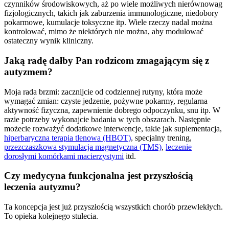
czynników środowiskowych, aż po wiele możliwych nierównowag
fizjologicznych, takich jak zaburzenia immunologiczne, niedobory
pokarmowe, kumulacje toksyczne itp. Wiele rzeczy nadal można
kontrolować, mimo że niektórych nie można, aby modulować
ostateczny wynik kliniczny.
Jaką radę dałby Pan rodzicom zmagającym się z
autyzmem?
Moja rada brzmi: zacznijcie od codziennej rutyny, która może
wymagać zmian: czyste jedzenie, pożywne pokarmy, regularna
aktywność fizyczna, zapewnienie dobrego odpoczynku, snu itp. W
razie potrzeby wykonajcie badania w tych obszarach. Następnie
możecie rozważyć dodatkowe interwencje, takie jak suplementacja,
hiperbaryczna terapia tlenowa (HBOT)
, specjalny trening,
przezczaszkowa stymulacja magnetyczna (TMS)
,
leczenie
dorosłymi komórkami macierzystymi
itd.
Czy medycyna funkcjonalna jest przyszłością
leczenia autyzmu?
Ta koncepcja jest już przyszłością wszystkich chorób przewlekłych.
To opieka kolejnego stulecia.