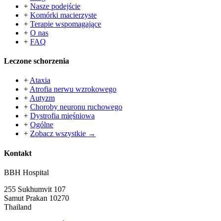
+
Nasze podejście
+
Komórki macierzyste
+
Terapie wspomagające
+
O nas
+
FAQ
Leczone schorzenia
+
Ataxia
+
Atrofia nerwu wzrokowego
+
Autyzm
+
Choroby neuronu ruchowego
+
Dystrofia mięśniowa
+
Ogólne
+
Zobacz wszystkie →
Kontakt
BBH Hospital
255 Sukhumvit 107
Samut Prakan 10270
Thailand