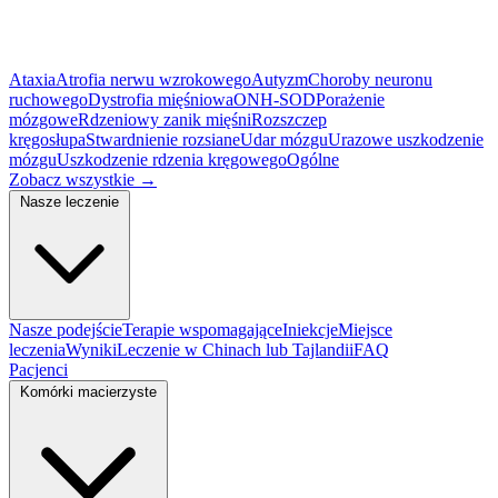
Ataxia
Atrofia nerwu wzrokowego
Autyzm
Choroby neuronu
ruchowego
Dystrofia mięśniowa
ONH-SOD
Porażenie
mózgowe
Rdzeniowy zanik mięśni
Rozszczep
kręgosłupa
Stwardnienie rozsiane
Udar mózgu
Urazowe uszkodzenie
mózgu
Uszkodzenie rdzenia kręgowego
Ogólne
Zobacz wszystkie
→
Nasze leczenie
Nasze podejście
Terapie wspomagające
Iniekcje
Miejsce
leczenia
Wyniki
Leczenie w Chinach lub Tajlandii
FAQ
Pacjenci
Komórki macierzyste