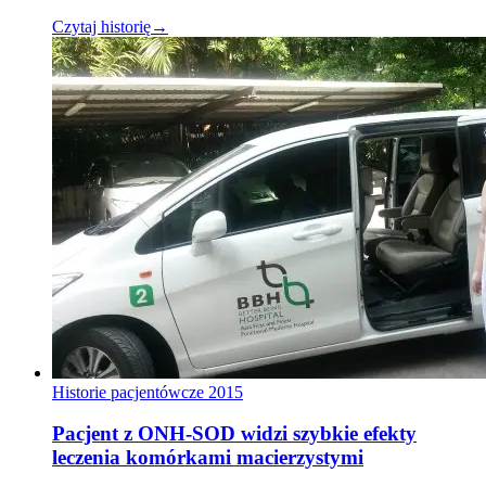
Czytaj historię
→
Historie pacjentów
cze 2015
Pacjent z ONH-SOD widzi szybkie efekty
leczenia komórkami macierzystymi