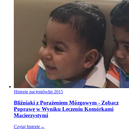
Historie pacjentów
lip 2015
Bliźniaki z Porażeniem Mózgowym - Zobacz
Poprawę w Wyniku Leczeniu Komórkami
Macierzystymi
Czytaj historię
→