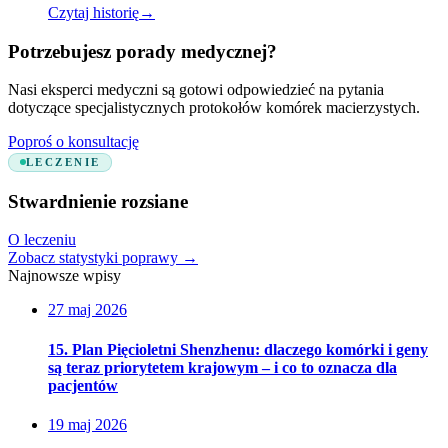
Czytaj historię
→
Potrzebujesz porady medycznej?
Nasi eksperci medyczni są gotowi odpowiedzieć na pytania
dotyczące specjalistycznych protokołów komórek macierzystych.
Poproś o konsultację
LECZENIE
Stwardnienie rozsiane
O leczeniu
Zobacz statystyki poprawy
→
Najnowsze wpisy
27 maj 2026
15. Plan Pięcioletni Shenzhenu: dlaczego komórki i geny
są teraz priorytetem krajowym – i co to oznacza dla
pacjentów
19 maj 2026