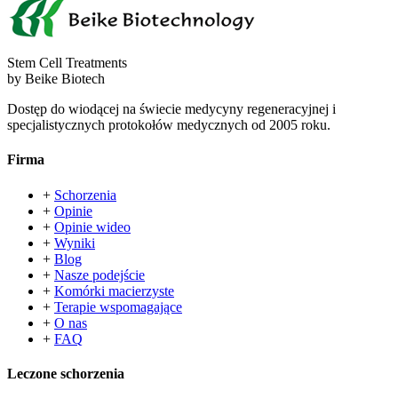
Stem Cell Treatments
by Beike Biotech
Dostęp do wiodącej na świecie medycyny regeneracyjnej i
specjalistycznych protokołów medycznych od 2005 roku.
Firma
+
Schorzenia
+
Opinie
+
Opinie wideo
+
Wyniki
+
Blog
+
Nasze podejście
+
Komórki macierzyste
+
Terapie wspomagające
+
O nas
+
FAQ
Leczone schorzenia