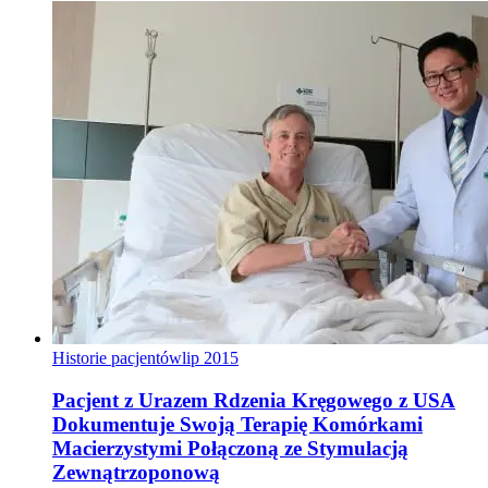
Historie pacjentów
lip 2015
Pacjent z Urazem Rdzenia Kręgowego z USA
Dokumentuje Swoją Terapię Komórkami
Macierzystymi Połączoną ze Stymulacją
Zewnątrzoponową