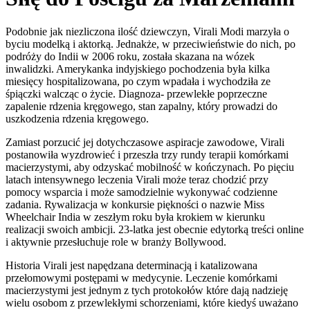
Podobnie jak niezliczona ilość dziewczyn, Virali Modi marzyła o
byciu modelką i aktorką. Jednakże, w przeciwieństwie do nich, po
podróży do Indii w 2006 roku, została skazana na wózek
inwalidzki. Amerykanka indyjskiego pochodzenia była kilka
miesięcy hospitalizowana, po czym wpadała i wychodziła ze
śpiączki walcząc o życie. Diagnoza- przewlekłe poprzeczne
zapalenie rdzenia kręgowego, stan zapalny, który prowadzi do
uszkodzenia rdzenia kręgowego.
Zamiast porzucić jej dotychczasowe aspiracje zawodowe, Virali
postanowiła wyzdrowieć i przeszła trzy rundy terapii komórkami
macierzystymi, aby odzyskać mobilność w kończynach. Po pięciu
latach intensywnego leczenia Virali może teraz chodzić przy
pomocy wsparcia i może samodzielnie wykonywać codzienne
zadania. Rywalizacja w konkursie piękności o nazwie Miss
Wheelchair India w zeszłym roku była krokiem w kierunku
realizacji swoich ambicji. 23-latka jest obecnie edytorką treści online
i aktywnie przesłuchuje role w branży Bollywood.
Historia Virali jest napędzana determinacją i katalizowana
przełomowymi postępami w medycynie. Leczenie komórkami
macierzystymi jest jednym z tych protokołów które dają nadzieję
wielu osobom z przewlekłymi schorzeniami, które kiedyś uważano