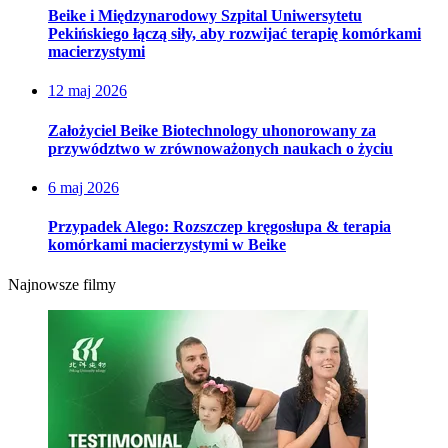
Beike i Międzynarodowy Szpital Uniwersytetu
Pekińskiego łączą siły, aby rozwijać terapię komórkami
macierzystymi
12 maj 2026
Założyciel Beike Biotechnology uhonorowany za
przywództwo w zrównoważonych naukach o życiu
6 maj 2026
Przypadek Alego: Rozszczep kręgosłupa & terapia
komórkami macierzystymi w Beike
Najnowsze filmy