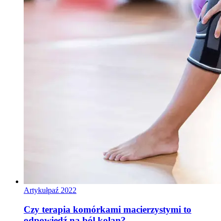
Artykuł
paź 2022
Czy terapia komórkami macierzystymi to
odpowiedź na ból kolan?