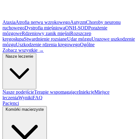
Ataxia
Atrofia nerwu wzrokowego
Autyzm
Choroby neuronu
ruchowego
Dystrofia mięśniowa
ONH-SOD
Porażenie
mózgowe
Rdzeniowy zanik mięśni
Rozszczep
kręgosłupa
Stwardnienie rozsiane
Udar mózgu
Urazowe uszkodzenie
mózgu
Uszkodzenie rdzenia kręgowego
Ogólne
Zobacz wszystkie
→
Nasze leczenie
Nasze podejście
Terapie wspomagające
Iniekcje
Miejsce
leczenia
Wyniki
FAQ
Pacjenci
Komórki macierzyste