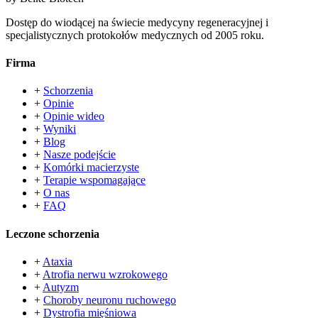
Dostęp do wiodącej na świecie medycyny regeneracyjnej i
specjalistycznych protokołów medycznych od 2005 roku.
Firma
+
Schorzenia
+
Opinie
+
Opinie wideo
+
Wyniki
+
Blog
+
Nasze podejście
+
Komórki macierzyste
+
Terapie wspomagające
+
O nas
+
FAQ
Leczone schorzenia
+
Ataxia
+
Atrofia nerwu wzrokowego
+
Autyzm
+
Choroby neuronu ruchowego
+
Dystrofia mięśniowa