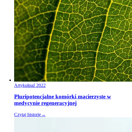
Artykuł
paź 2022
Pluripotencjalne komórki macierzyste w
medycynie regeneracyjnej
Czytaj historię
→