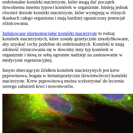
embrionalne komórki macierzyste, które mogą dać początek
dowolnemu innemu typowi komórek w organizmie. Istnieją jednak
również dorosłe komórki macierzyste, które występują w różnych
tkankach całego organizmu i mają bardziej ograniczony potencjał
różnicowania.
Indukowane pluripotencjalne komórki macierzyste
to rodzaj
komórek macierzystych, które zostały genetycznie zmodyfikowane,
aby uzyskać cechy podobne do embrionalnych. Komórki te mają
zdolność różnicowania się w dowolny inny typ komórek w
organizmie i niosą ze sobą ogromne nadzieje na zastosowanie w
medycynie regeneracyjnej.
Innym obiecującym źródłem komórek macierzystych jest krew
pępowinowa, bogata w hematopoetyczne (krwiotwórcze) komórki
macierzyste. Krew pępowinową można wykorzystać do leczenia
szeregu zaburzeń krwi i nowotworów.