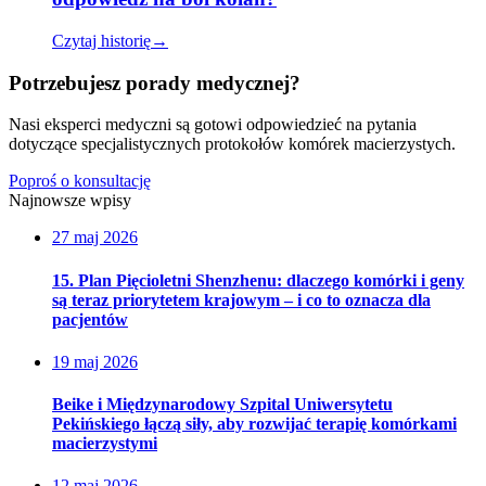
Czytaj historię
→
Potrzebujesz porady medycznej?
Nasi eksperci medyczni są gotowi odpowiedzieć na pytania
dotyczące specjalistycznych protokołów komórek macierzystych.
Poproś o konsultację
Najnowsze wpisy
27 maj 2026
15. Plan Pięcioletni Shenzhenu: dlaczego komórki i geny
są teraz priorytetem krajowym – i co to oznacza dla
pacjentów
19 maj 2026
Beike i Międzynarodowy Szpital Uniwersytetu
Pekińskiego łączą siły, aby rozwijać terapię komórkami
macierzystymi
12 maj 2026