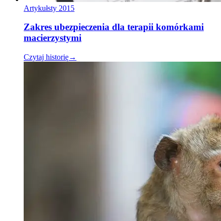
Artykuł
sty 2015
Zakres ubezpieczenia dla terapii komórkami
macierzystymi
Czytaj historię
→