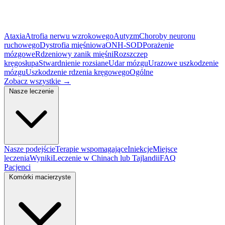
Ataxia
Atrofia nerwu wzrokowego
Autyzm
Choroby neuronu
ruchowego
Dystrofia mięśniowa
ONH-SOD
Porażenie
mózgowe
Rdzeniowy zanik mięśni
Rozszczep
kręgosłupa
Stwardnienie rozsiane
Udar mózgu
Urazowe uszkodzenie
mózgu
Uszkodzenie rdzenia kręgowego
Ogólne
Zobacz wszystkie
→
Nasze leczenie
Nasze podejście
Terapie wspomagające
Iniekcje
Miejsce
leczenia
Wyniki
Leczenie w Chinach lub Tajlandii
FAQ
Pacjenci
Komórki macierzyste