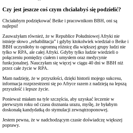
Czy jest jeszcze coś czym chciałabyś się podzielić?
Chciałabym podziękować Beike i pracownikom BBH, oni są
najlepsi!
Zauważyłam również, że w Republice Południowej Afryki nie
istnieje słowo „rehabilitacja” i gdyby ktokolwiek wiedział o Beike i
BBH uczyniłoby to ogromną różnicę dla większej grupy ludzi nie
tylko w RPA, ale całej Afryki. Gdyby tylko ludzie wiedzieli o
połączeniu pomiędzy ciałem i umysłem oraz medycynie
funkcjonalnej. Nauczyłam się więcej w ciągu 40 dni w BBH niż
przez całe życie w RPA.
Mam nadzieję, że w przyszłości, dzięki historii mojego sukcesu,
informacja rozprzestrzeni się po Afryce razem z nadzieją na lepszą
przyszłość i lepsze życie.
Ponieważ miałam na tyle szczęścia, aby uzyskać leczenie w
pierwszym roku od czasu doznania urazu, myślę, że byłabym
doskonałą kandydatką do stymulacji zewnątrzoponowej.
Jestem pewna, że w nadchodzącym czasie doświadczę większej
poprawy.