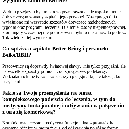
wygodnie, komfortowo etc?
W dniu przyjazdu byłam bardzo przestraszona, ale uspokoił mnie
dobrze zorganizowany szpital i jego personel. Nastepnego dnia
wyjaśniono mi wszystkie szczegóły dotyczące nadchodzących
tygodni oraz programu leczenia. Dla mnie, osoby niepełnosprawnej,
która nigdy wcześniej nie podróżowała była to niesamowita podróż.
Tak wiele z niej wyniosłam.
Co sądzisz o szpitalu Better Being i personelu
Beike/BBH?
Pracownicy są doprawdy światowej sławy…nie tylko przyjaźni, ale
na wszelkie sposoby pomocni, od sprzątaczek po lekarzy.
Widziałam ich nie tylko jako lekarzy i pielęgniarki, ale także jako
przyjaciół.
Jakie są Twoje przemyślenia na temat
kompleksowego podejścia do leczenia, w tym do
medycyny funkcjonalnej i odżywiania w połączeniu
z terapią komórkową?
Komórki macierzyste i medycyna funkcjonalna wprowadziły
ogromną różnicę w moim życiu, od odżywiania po różne formy