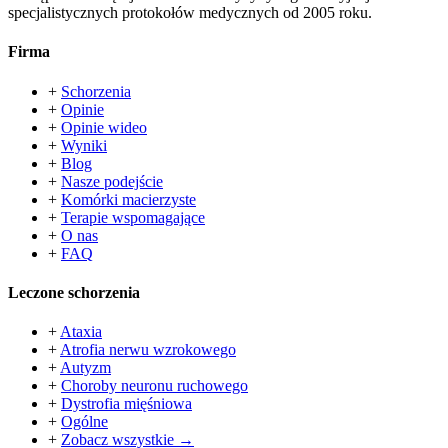
specjalistycznych protokołów medycznych od 2005 roku.
Firma
+
Schorzenia
+
Opinie
+
Opinie wideo
+
Wyniki
+
Blog
+
Nasze podejście
+
Komórki macierzyste
+
Terapie wspomagające
+
O nas
+
FAQ
Leczone schorzenia
+
Ataxia
+
Atrofia nerwu wzrokowego
+
Autyzm
+
Choroby neuronu ruchowego
+
Dystrofia mięśniowa
+
Ogólne
+
Zobacz wszystkie →