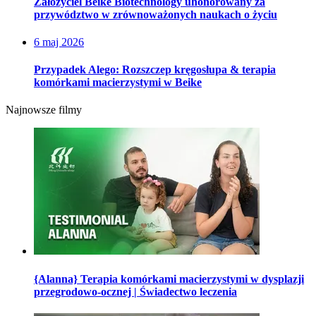
Założyciel Beike Biotechnology uhonorowany za
przywództwo w zrównoważonych naukach o życiu
6 maj 2026
Przypadek Alego: Rozszczep kręgosłupa & terapia
komórkami macierzystymi w Beike
Najnowsze filmy
{Alanna} Terapia komórkami macierzystymi w dysplazji
przegrodowo-ocznej | Świadectwo leczenia