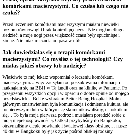
komórkami macierzystymi. Co czułaś lub czego nie
czułaś?
Przed leczeniem komórkami macierzystymi miałam niewielki
poziom równowagi i brak kontroli pęcherza. Nie mogłam długo
siedzieć, a moje nogi przez większość czasu były spuchnięte i
zimne. Nie miałam czucia od pasa w dół.
Jak dowiedziałas się o terapii komórkami
macierzystymi? Co myślisz o tej technologii? Czy
miałas jakieś obawy lub nadzieje?
Właściwie to mój lekarz wspomniał o leczeniu komórkami
macierzystymi… więc zaczęłam od poszukiwania informacji i
natknąłam się na BBH w Tajlandii oraz na klinikę w Panamie. Po
przejrzeniu wszystkich opcji i w oparciu o dobre opinie od mojego
przedstawiciela Beike wybrałam Better Being Hospital. Moim
głównym zmartwieniem była komunikacja i odmienna kultura, ale
po pierwszym dniu w którym się skomunikowaliśmy, uspokoiłam
się… To była moja pierwsza podróż i musiałam poradzić sobie z
moją niepełnosprawnością. Odkąd przybyliśmy do Bangkoku,
otrzymaliśmy ciepłe powitanie i światowej klasy obsługę… nasze
40 dni w Bangkoku były jak życie pośród bliskiej rodziny.