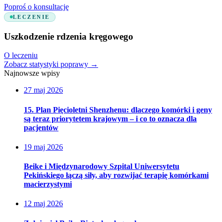
Poproś o konsultację
LECZENIE
Uszkodzenie rdzenia kręgowego
O leczeniu
Zobacz statystyki poprawy
→
Najnowsze wpisy
27 maj 2026
15. Plan Pięcioletni Shenzhenu: dlaczego komórki i geny
są teraz priorytetem krajowym – i co to oznacza dla
pacjentów
19 maj 2026
Beike i Międzynarodowy Szpital Uniwersytetu
Pekińskiego łączą siły, aby rozwijać terapię komórkami
macierzystymi
12 maj 2026