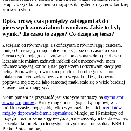
terapii, wszystko to zmieniło mój sposób myślenia i życia w bardziej
zdrowym stylu.
Opisz proszę czas pomiędzy zabiegami aż do
pierwszych zauważalnych wyników. Jakie to były
wyniki? Ile czasu to zajęło? Co dzieję się teraz?
Zaczęłam od równowagi, a skończyłam z równowagą i czuciem,
minęło 6 miesięcy i moje palce poruszają się od czasu do czasu.
Górna część mojego ciała znów jest połączona z dolną. Od czasu
leczenia nie miałam żadnych infekcji dróg moczowych, mam
również większą kontrolę nad pęcherzem i odczuwam kiedy jest
pełny. Poprawił się również mój ruch jelit i od tego czasu nie
miałam żadnego związanego z nim wypadku. Dzięki obecnej
poprawie moje życie jako samotnej matki stało się o wiele bardziej
znośne i znów mogę żyć.
Moim planem na przyszłość jest zdobycie funduszy na
stymulator
zewnątrzoponowy
. Kiedy mogłam osiągnąć taką poprawę w tak
krótkim czasie, mogę sobię tylko wyobrazić do jakich
rezultatów
mógłby doprowadzić mnie stymulator
. Minęło już 16 miesięcy od
mojego urazu rdzenia kręgowego, a ja nie zaszłabym tak daleko bez
leczenia i komórek macierzystych otrzymanych od szpitala BBH i
Beike Biotechnology.