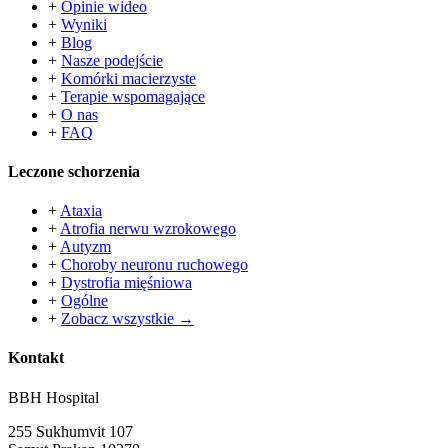
+
Opinie wideo
+
Wyniki
+
Blog
+
Nasze podejście
+
Komórki macierzyste
+
Terapie wspomagające
+
O nas
+
FAQ
Leczone schorzenia
+
Ataxia
+
Atrofia nerwu wzrokowego
+
Autyzm
+
Choroby neuronu ruchowego
+
Dystrofia mięśniowa
+
Ogólne
+
Zobacz wszystkie →
Kontakt
BBH Hospital
255 Sukhumvit 107