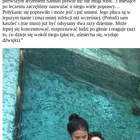
pierwszym leczeniem Samuel prawie nic nie mógł robić. 3 miesiące
po leczeniu zaczęliśmy zauważać u niego wiele poprawy…
Połykanie się poprawiło i może jeść i pić ustami. Jego płuca są w
lepszym stanie i (ma) mniej infekcji niż wcześniej. (Potrafi) sam
kaszleć i (nie musi) już być odsysany dwa razy dziennie. Może
lepiej się koncentrować, rozpoznawać ludzi po głosie i reaguje (na)
to, co dzieje się wokół niego (płacze, uśmiecha się, wydaje
dźwięki).”