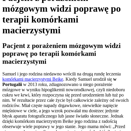
mózgowym widzi poprawę po
terapii komórkami
macierzystymi
Pacjent z porażeniem mózgowym widzi
poprawę po terapii komórkami
macierzystymi
Samuel i jego rodzina niedawno wrócili na drugą rundę leczenia
komórkami macierzystymi Beike
. Kiedy Samuel urodził się
w
Portugalii
w 2013 roku, zdiagnozowano u niego porażenie
mózgowe w wyniku hipoglikemii noworodkowej, czyli niedoboru
cukru we krwi, który rozpoczyna się przed urodzeniem lub tuż po
nim. W rezultacie przez całe życie był całkowicie zależny od swoich
rodziców. Miał częste napady drgawkowe, niewielkie napięcie
mięśniowe w ciele, a jego wzrok pozwalał mu dostrzec jedynie
błysk aparatu fotograficznego lub jasne światło słoneczne. Jednak
dzięki komórkom macierzystym Beike jego rodzina z radością
obserwuje wiele poprawy w jego stanie. Jego mama mówi: „Przed