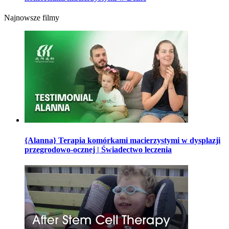
Najnowsze filmy
{Alanna} Terapia komórkami macierzystymi w dysplazji
przegrodowo-ocznej | Świadectwo leczenia