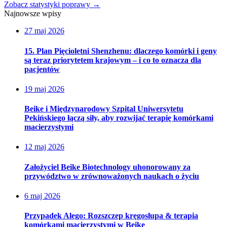
Zobacz statystyki poprawy
→
Najnowsze wpisy
27 maj 2026
15. Plan Pięcioletni Shenzhenu: dlaczego komórki i geny
są teraz priorytetem krajowym – i co to oznacza dla
pacjentów
19 maj 2026
Beike i Międzynarodowy Szpital Uniwersytetu
Pekińskiego łączą siły, aby rozwijać terapię komórkami
macierzystymi
12 maj 2026
Założyciel Beike Biotechnology uhonorowany za
przywództwo w zrównoważonych naukach o życiu
6 maj 2026
Przypadek Alego: Rozszczep kręgosłupa & terapia
komórkami macierzystymi w Beike