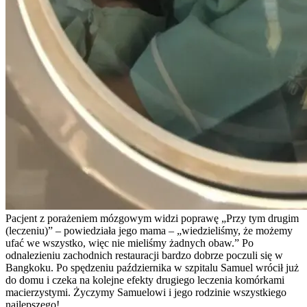
Pacjent z porażeniem mózgowym widzi poprawę „Przy tym drugim
(leczeniu)” – powiedziała jego mama – „wiedzieliśmy, że możemy
ufać we wszystko, więc nie mieliśmy żadnych obaw.” Po
odnalezieniu zachodnich restauracji bardzo dobrze poczuli się w
Bangkoku. Po spędzeniu października w szpitalu Samuel wrócił już
do domu i czeka na kolejne efekty drugiego leczenia komórkami
macierzystymi. Życzymy Samuelowi i jego rodzinie wszystkiego
najlepszego!