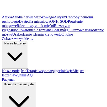
Ataxia
Atrofia nerwu wzrokowego
Autyzm
Choroby neuronu
ruchowego
Dystrofia mięśniowa
ONH-SOD
Porażenie
mózgowe
Rdzeniowy zanik mięśni
Rozszczep
kręgosłupa
Stwardnienie rozsiane
Udar mózgu
Urazowe uszkodzenie
mózgu
Uszkodzenie rdzenia kręgowego
Ogólne
Zobacz wszystkie
→
Nasze leczenie
Nasze podejście
Terapie wspomagające
Iniekcje
Miejsce
leczenia
Wyniki
FAQ
Pacjenci
Komórki macierzyste