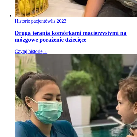
Historie pacjentów
lis 2023
Druga terapia komórkami macierzystymi na
mózgowe porażenie dziecięce
Czytaj historię
→