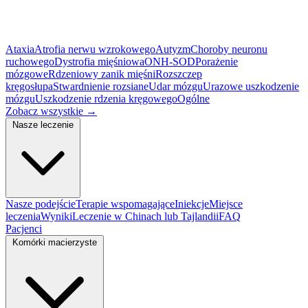
Ataxia
Atrofia nerwu wzrokowego
Autyzm
Choroby neuronu
ruchowego
Dystrofia mięśniowa
ONH-SOD
Porażenie
mózgowe
Rdzeniowy zanik mięśni
Rozszczep
kręgosłupa
Stwardnienie rozsiane
Udar mózgu
Urazowe uszkodzenie
mózgu
Uszkodzenie rdzenia kręgowego
Ogólne
Zobacz wszystkie
→
Nasze leczenie
Nasze podejście
Terapie wspomagające
Iniekcje
Miejsce
leczenia
Wyniki
Leczenie w Chinach lub Tajlandii
FAQ
Pacjenci
Komórki macierzyste