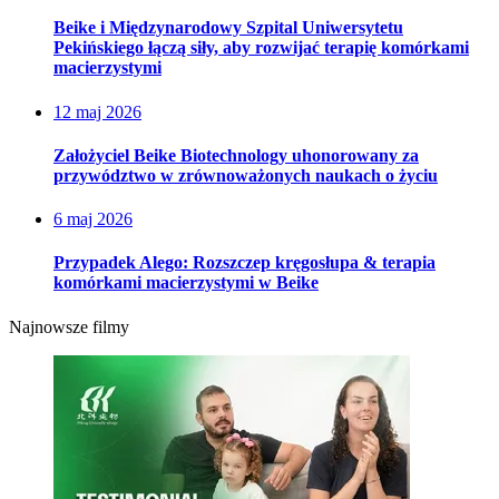
Beike i Międzynarodowy Szpital Uniwersytetu
Pekińskiego łączą siły, aby rozwijać terapię komórkami
macierzystymi
12 maj 2026
Założyciel Beike Biotechnology uhonorowany za
przywództwo w zrównoważonych naukach o życiu
6 maj 2026
Przypadek Alego: Rozszczep kręgosłupa & terapia
komórkami macierzystymi w Beike
Najnowsze filmy