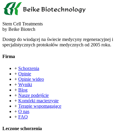
Stem Cell Treatments
by Beike Biotech
Dostęp do wiodącej na świecie medycyny regeneracyjnej i
specjalistycznych protokołów medycznych od 2005 roku.
Firma
+
Schorzenia
+
Opinie
+
Opinie wideo
+
Wyniki
+
Blog
+
Nasze podejście
+
Komórki macierzyste
+
Terapie wspomagające
+
O nas
+
FAQ
Leczone schorzenia