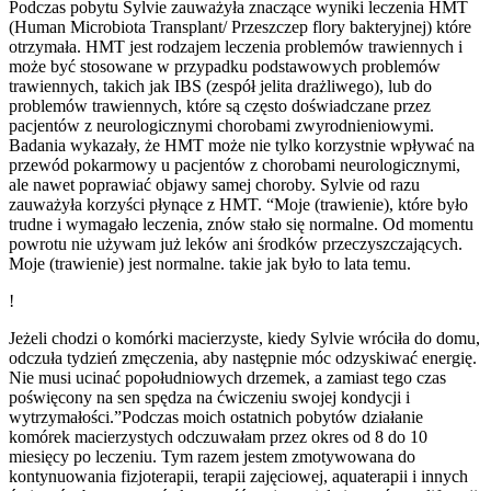
Podczas pobytu Sylvie zauważyła znaczące wyniki leczenia HMT
(Human Microbiota Transplant/ Przeszczep flory bakteryjnej) które
otrzymała. HMT jest rodzajem leczenia problemów trawiennych i
może być stosowane w przypadku podstawowych problemów
trawiennych, takich jak IBS (zespół jelita drażliwego), lub do
problemów trawiennych, które są często doświadczane przez
pacjentów z neurologicznymi chorobami zwyrodnieniowymi.
Badania wykazały, że HMT może nie tylko korzystnie wpływać na
przewód pokarmowy u pacjentów z chorobami neurologicznymi,
ale nawet poprawiać objawy samej choroby. Sylvie od razu
zauważyła korzyści płynące z HMT. “Moje (trawienie), które było
trudne i wymagało leczenia, znów stało się normalne. Od momentu
powrotu nie używam już leków ani środków przeczyszczających.
Moje (trawienie) jest normalne. takie jak było to lata temu.
!
Jeżeli chodzi o komórki macierzyste, kiedy Sylvie wróciła do domu,
odczuła tydzień zmęczenia, aby następnie móc odzyskiwać energię.
Nie musi ucinać popołudniowych drzemek, a zamiast tego czas
poświęcony na sen spędza na ćwiczeniu swojej kondycji i
wytrzymałości.”Podczas moich ostatnich pobytów działanie
komórek macierzystych odczuwałam przez okres od 8 do 10
miesięcy po leczeniu. Tym razem jestem zmotywowana do
kontynuowania fizjoterapii, terapii zajęciowej, aquaterapii i innych