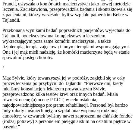
Francji, usłyszała o komórkach macierzystych jako nowej metodzie
leczenia. Zaciekawiona, przeprowadziła badania i skontaktowała się
z pacjentami, którzy wcześniej byli w szpitalu patnerskim Beike w
Tajlandii.
Przekonana wynikami badań poprzednich pacjentów, wyjechała do
Tajlandii, podekscytowana kompleksowym leczeniem
wykraczającym poza same komórki macierzyste , a także
fizjoterapią, terapią zajęciową i innymi terapiami wspomagającymi.
Ona i jej mąż mieli nadzieję, że komórki macierzyste będą w stanie
spowolnić postęp choroby.
!
Mąż Sylvie, który towarzyszył jej w podróży, zagłębił się w cały
proces leczenia po przybyciu do Tajlandii. “Pierwsze dni, kiedy
mieliśmy konsultację z lekarzem prowadzącym Sylvie,
przeprowadzono kilka testów krwi oraz innych badań. Miała
również ocenę (a) ocenę PT-OT, w celu ustalenia,
najodpowiedniejszego programu rehabilitacji. Personel był bardzo
miły młody i uśmiechnięty, a szpital miał wspaniałą rodzinną
atmosferę. w czwartek byliśmy nawet zaproszeni na chińskie fondue
(rodzaj potrawy) z personelem pielęgniarskim na ostatnim piętrze w
basenie.”