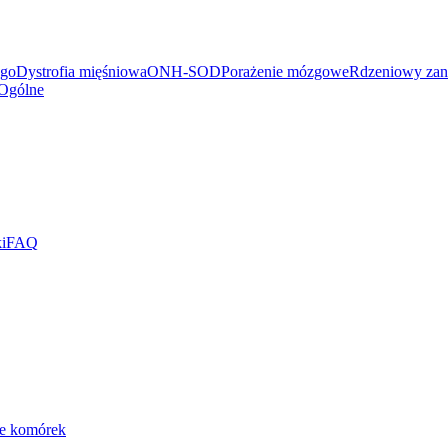
ego
Dystrofia mięśniowa
ONH-SOD
Porażenie mózgowe
Rdzeniowy zan
Ogólne
i
FAQ
ie komórek