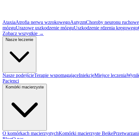
Ataxia
Atrofia nerwu wzrokowego
Autyzm
Choroby neuronu ruchow
mózgu
Urazowe uszkodzenie mózgu
Uszkodzenie rdzenia kręgowego
Zobacz wszystkie
→
Nasze leczenie
Nasze podejście
Terapie wspomagające
Iniekcje
Miejsce leczenia
Wynik
Pacjenci
Komórki macierzyste
O komórkach macierzystych
Komórki macierzyste Beike
Przetwarzan
Blog
O nas