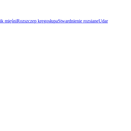
ik mięśni
Rozszczep kręgosłupa
Stwardnienie rozsiane
Udar