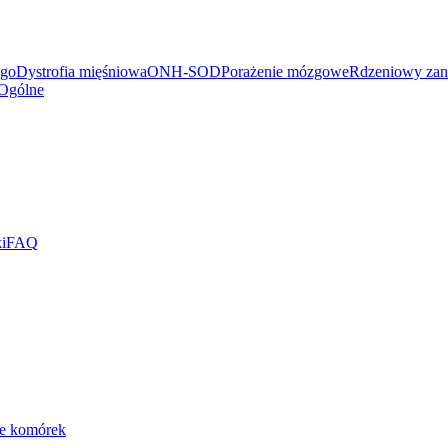
ego
Dystrofia mięśniowa
ONH-SOD
Porażenie mózgowe
Rdzeniowy zan
Ogólne
i
FAQ
ie komórek