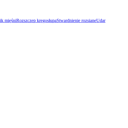
ik mięśni
Rozszczep kręgosłupa
Stwardnienie rozsiane
Udar