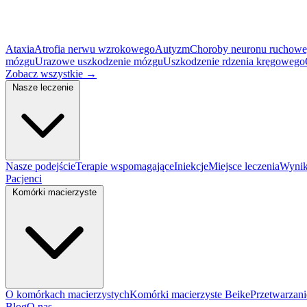
Ataxia
Atrofia nerwu wzrokowego
Autyzm
Choroby neuronu ruchow
mózgu
Urazowe uszkodzenie mózgu
Uszkodzenie rdzenia kręgowego
Zobacz wszystkie
→
Nasze leczenie
Nasze podejście
Terapie wspomagające
Iniekcje
Miejsce leczenia
Wynik
Pacjenci
Komórki macierzyste
O komórkach macierzystych
Komórki macierzyste Beike
Przetwarzan
Blog
O nas