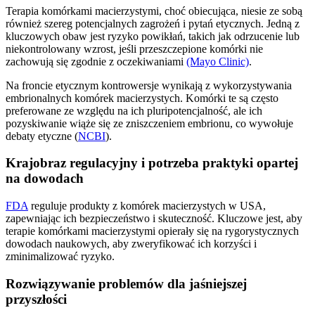
Terapia komórkami macierzystymi, choć obiecująca, niesie ze sobą
również szereg potencjalnych zagrożeń i pytań etycznych. Jedną z
kluczowych obaw jest ryzyko powikłań, takich jak odrzucenie lub
niekontrolowany wzrost, jeśli przeszczepione komórki nie
zachowują się zgodnie z oczekiwaniami
(Mayo Clinic)
.
Na froncie etycznym kontrowersje wynikają z wykorzystywania
embrionalnych komórek macierzystych. Komórki te są często
preferowane ze względu na ich pluripotencjalność, ale ich
pozyskiwanie wiąże się ze zniszczeniem embrionu, co wywołuje
debaty etyczne (
NCBI
).
Krajobraz regulacyjny i potrzeba praktyki opartej
na dowodach
FDA
reguluje produkty z komórek macierzystych w USA,
zapewniając ich bezpieczeństwo i skuteczność. Kluczowe jest, aby
terapie komórkami macierzystymi opierały się na rygorystycznych
dowodach naukowych, aby zweryfikować ich korzyści i
zminimalizować ryzyko.
Rozwiązywanie problemów dla jaśniejszej
przyszłości