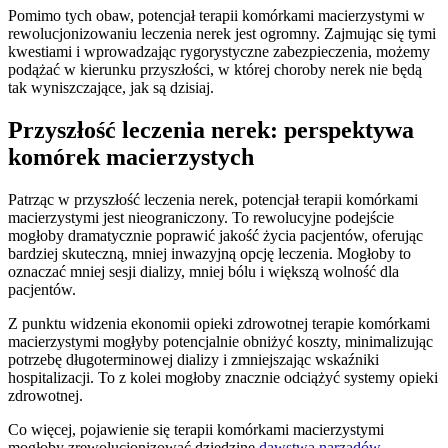
Pomimo tych obaw, potencjał terapii komórkami macierzystymi w
rewolucjonizowaniu leczenia nerek jest ogromny. Zajmując się tymi
kwestiami i wprowadzając rygorystyczne zabezpieczenia, możemy
podążać w kierunku przyszłości, w której choroby nerek nie będą
tak wyniszczające, jak są dzisiaj.
Przyszłość leczenia nerek: perspektywa
komórek macierzystych
Patrząc w przyszłość leczenia nerek, potencjał terapii komórkami
macierzystymi jest nieograniczony. To rewolucyjne podejście
mogłoby dramatycznie poprawić jakość życia pacjentów, oferując
bardziej skuteczną, mniej inwazyjną opcję leczenia. Mogłoby to
oznaczać mniej sesji dializy, mniej bólu i większą wolność dla
pacjentów.
Z punktu widzenia ekonomii opieki zdrowotnej terapie komórkami
macierzystymi mogłyby potencjalnie obniżyć koszty, minimalizując
potrzebę długoterminowej dializy i zmniejszając wskaźniki
hospitalizacji. To z kolei mogłoby znacznie odciążyć systemy opieki
zdrowotnej.
Co więcej, pojawienie się terapii komórkami macierzystymi
mogłoby zrewolucjonizować dziedzinę
dawstwa narządów
.