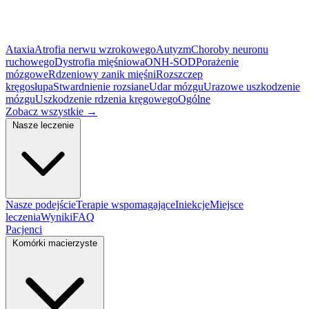
Ataxia
Atrofia nerwu wzrokowego
Autyzm
Choroby neuronu
ruchowego
Dystrofia mięśniowa
ONH-SOD
Porażenie
mózgowe
Rdzeniowy zanik mięśni
Rozszczep
kręgosłupa
Stwardnienie rozsiane
Udar mózgu
Urazowe uszkodzenie
mózgu
Uszkodzenie rdzenia kręgowego
Ogólne
Zobacz wszystkie
→
Nasze leczenie
Nasze podejście
Terapie wspomagające
Iniekcje
Miejsce
leczenia
Wyniki
FAQ
Pacjenci
Komórki macierzyste