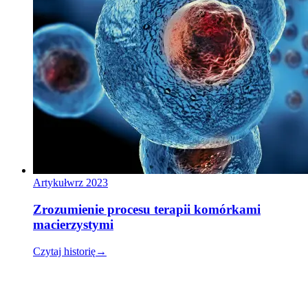
Artykuł
wrz 2023
Zrozumienie procesu terapii komórkami
macierzystymi
Czytaj historię
→