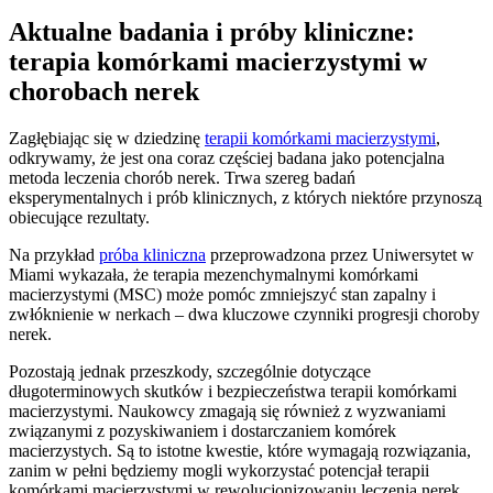
Aktualne badania i próby kliniczne:
terapia komórkami macierzystymi w
chorobach nerek
Zagłębiając się w dziedzinę
terapii komórkami macierzystymi
,
odkrywamy, że jest ona coraz częściej badana jako potencjalna
metoda leczenia chorób nerek. Trwa szereg badań
eksperymentalnych i prób klinicznych, z których niektóre przynoszą
obiecujące rezultaty.
Na przykład
próba kliniczna
przeprowadzona przez Uniwersytet w
Miami wykazała, że terapia mezenchymalnymi komórkami
macierzystymi (MSC) może pomóc zmniejszyć stan zapalny i
zwłóknienie w nerkach – dwa kluczowe czynniki progresji choroby
nerek.
Pozostają jednak przeszkody, szczególnie dotyczące
długoterminowych skutków i bezpieczeństwa terapii komórkami
macierzystymi. Naukowcy zmagają się również z wyzwaniami
związanymi z pozyskiwaniem i dostarczaniem komórek
macierzystych. Są to istotne kwestie, które wymagają rozwiązania,
zanim w pełni będziemy mogli wykorzystać potencjał terapii
komórkami macierzystymi w rewolucjonizowaniu leczenia nerek.