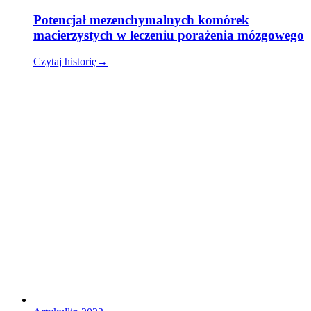
Potencjał mezenchymalnych komórek
macierzystych w leczeniu porażenia mózgowego
Czytaj historię
→