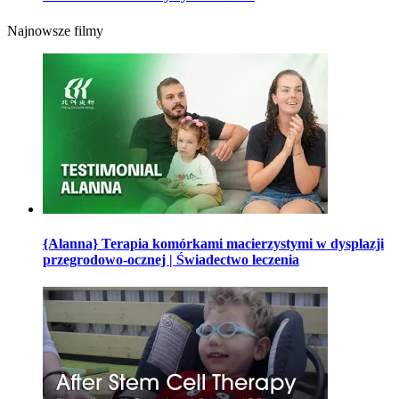
Najnowsze filmy
{Alanna} Terapia komórkami macierzystymi w dysplazji
przegrodowo-ocznej | Świadectwo leczenia