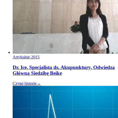
Artykuł
sie 2015
Dr. Ice, Specjalista ds. Akupunktury, Odwiedza
Główną Siedzibę Beike
Czytaj historię
→