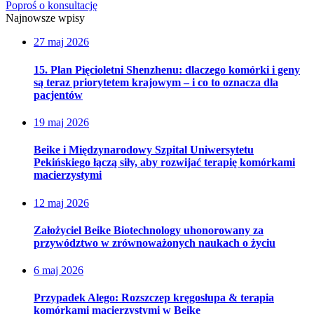
Poproś o konsultację
Najnowsze wpisy
27 maj 2026
15. Plan Pięcioletni Shenzhenu: dlaczego komórki i geny
są teraz priorytetem krajowym – i co to oznacza dla
pacjentów
19 maj 2026
Beike i Międzynarodowy Szpital Uniwersytetu
Pekińskiego łączą siły, aby rozwijać terapię komórkami
macierzystymi
12 maj 2026
Założyciel Beike Biotechnology uhonorowany za
przywództwo w zrównoważonych naukach o życiu
6 maj 2026
Przypadek Alego: Rozszczep kręgosłupa & terapia
komórkami macierzystymi w Beike