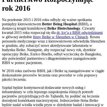
rok 2016
Na przełomie 2015 i 2016 roku odbyły się ważne spotkania
pomiędzy kierownictwem
Better Being Hospital
(BBH), a
dostawcą terapii komórkowej
Beike Biotechnology
. Czwarty
kwartał 2015 roku rozpoczął się dla
dr. Ice’a z BBH odwiedzinami
w głównej siedzibie
firmy Beike w Shenzhen w Chinach
. Reszta
personelu medycznego wraz z kierownictwem odwiedziła Shenzhen
w grudniu, aby zobaczyć nowe akredytowane laboratoria w
budynku Beike. Następnie, aby rozpocząć nowy rok, dyrektor
operacyjny Beike, Enrico Bisello, odbył wycieczkę do Bangkoku,
aby potwierdzić partnerstwo i długoterminowe zaangażowanie
BBH w pomoc pacjentom.
W 2016 roku zarówno BBH, jak i Beike są zaangażowane w ciągłe
doskonalenie procesów leczenia oraz procedur w celu poprawy
jakości leczenia.
Szpital będzie kontynuował dodawanie nowych usług i
infrastruktury w celu lepszego zaspokojenia różnych potrzeb
pacjentów przyjeżdżających do Tajlandii, by poddać się leczeniu
dorosłymi komórkami macierzystymi. Jednocześnie firma Beike
będzie nadal wiodła wiodła prym w dziedzinie badań i innowacji w