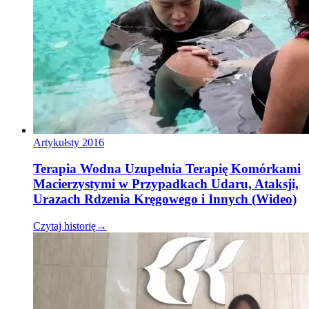
Artykuł
sty 2016
Terapia Wodna Uzupełnia Terapię Komórkami
Macierzystymi w Przypadkach Udaru, Ataksji,
Urazach Rdzenia Kręgowego i Innych (Wideo)
Czytaj historię
→