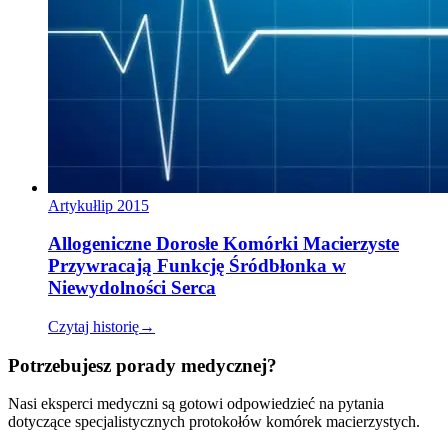
Artykuł
lip 2015
Allogeniczne Dorosłe Komórki Macierzyste
Przywracają Funkcję Śródbłonka w
Niewydolności Serca
Czytaj historię
→
Potrzebujesz porady medycznej?
Nasi eksperci medyczni są gotowi odpowiedzieć na pytania
dotyczące specjalistycznych protokołów komórek macierzystych.