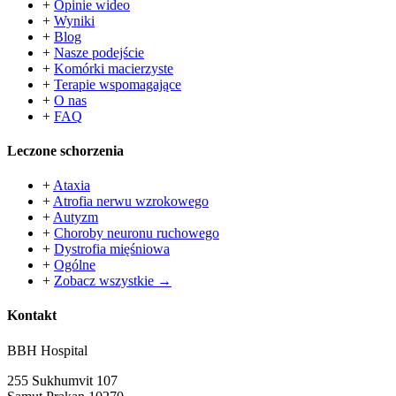
+
Opinie wideo
+
Wyniki
+
Blog
+
Nasze podejście
+
Komórki macierzyste
+
Terapie wspomagające
+
O nas
+
FAQ
Leczone schorzenia
+
Ataxia
+
Atrofia nerwu wzrokowego
+
Autyzm
+
Choroby neuronu ruchowego
+
Dystrofia mięśniowa
+
Ogólne
+
Zobacz wszystkie →
Kontakt
BBH Hospital
255 Sukhumvit 107