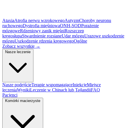
Ataxia
Atrofia nerwu wzrokowego
Autyzm
Choroby neuronu
ruchowego
Dystrofia mięśniowa
ONH-SOD
Porażenie
mózgowe
Rdzeniowy zanik mięśni
Rozszczep
kręgosłupa
Stwardnienie rozsiane
Udar mózgu
Urazowe uszkodzenie
mózgu
Uszkodzenie rdzenia kręgowego
Ogólne
Zobacz wszystkie
→
Nasze leczenie
Nasze podejście
Terapie wspomagające
Iniekcje
Miejsce
leczenia
Wyniki
Leczenie w Chinach lub Tajlandii
FAQ
Pacjenci
Komórki macierzyste