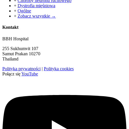
+
Choroby neuronu ruchowego
+
Dystrofia mięśniowa
+
Ogólne
+
Zobacz wszystkie →
Kontakt
BBH Hospital
255 Sukhumvit 107
Samut Prakan 10270
Thailand
Polityka prywatności
|
Polityka cookies
Połącz się
YouTube