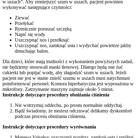
w uszach”. Aby zmniejszyć szum w uszach, pacjent powinien
wykonywać następujące czynności:
ziewać
przełykać
rytmicznie poruszać szczęką
napić się wody
uszczypnąć nos i przełknąć
uszczypnąć nos, zamknąć usta i wydychać powietrze jakby
dmuchając balon.
Dla dzieci, które mają trudności z wykonaniem powyższych zadań,
nie będziemy stosowali maski tlenowej. Dlatego będą one żuć
cukierki lub popijać wodę, aby złagodzić szum w uszach. Jeżeli
pacjent nie jest w stanie znieść szumu w uszach musi natychmiast
poinformować personel. Komora hiperbaryczna jest wyposażona w
mikrofony. Zatrzymanie maszyny zajmuje około 5 minut.
Instrukcje dotyczące procedury obniżania ciśnienia
Nie wstrzymuj oddechu, po prostu normalnie oddychaj.
Bądź świadomy, że możesz odczuwać delikatny dyskomfort
podczas procesu obniżania ciśnienia.
Instrukcje dotyczące procedury wyrównania
Manewr Valsalva: uszczypnij nozdrza, zamknij usta i spróbuj