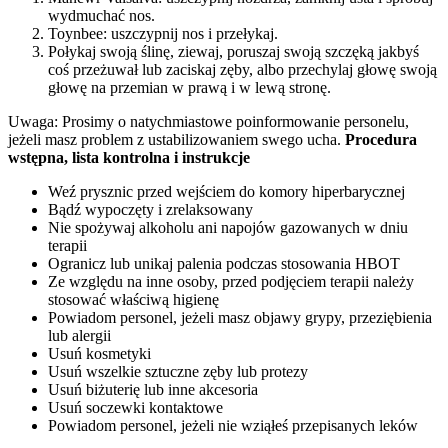
wydmuchać nos.
Toynbee: uszczypnij nos i przełykaj.
Połykaj swoją ślinę, ziewaj, poruszaj swoją szczęką jakbyś
coś przeżuwał lub zaciskaj zęby, albo przechylaj głowę swoją
głowę na przemian w prawą i w lewą stronę.
Uwaga: Prosimy o natychmiastowe poinformowanie personelu,
jeżeli masz problem z ustabilizowaniem swego ucha.
Procedura
wstępna, lista kontrolna i instrukcje
Weź prysznic przed wejściem do komory hiperbarycznej
Bądź wypoczęty i zrelaksowany
Nie spożywaj alkoholu ani napojów gazowanych w dniu
terapii
Ogranicz lub unikaj palenia podczas stosowania HBOT
Ze względu na inne osoby, przed podjęciem terapii należy
stosować właściwą higienę
Powiadom personel, jeżeli masz objawy grypy, przeziębienia
lub alergii
Usuń kosmetyki
Usuń wszelkie sztuczne zęby lub protezy
Usuń biżuterię lub inne akcesoria
Usuń soczewki kontaktowe
Powiadom personel, jeżeli nie wziąłeś przepisanych leków