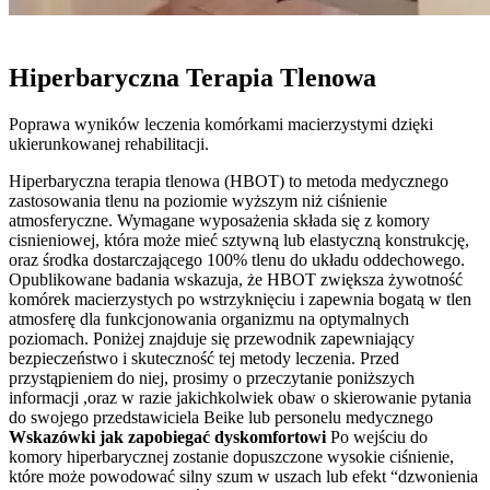
TERAPIA WSPOMAGAJĄCA
Hiperbaryczna Terapia Tlenowa
Poprawa wyników leczenia komórkami macierzystymi dzięki
ukierunkowanej rehabilitacji.
Hiperbaryczna terapia tlenowa (HBOT) to metoda medycznego
zastosowania tlenu na poziomie wyższym niż ciśnienie
atmosferyczne. Wymagane wyposażenia składa się z komory
cisnieniowej, która może mieć sztywną lub elastyczną konstrukcję,
oraz środka dostarczającego 100% tlenu do układu oddechowego.
Opublikowane badania wskazuja, że HBOT zwiększa żywotność
komórek macierzystych po wstrzyknięciu i zapewnia bogatą w tlen
atmosferę dla funkcjonowania organizmu na optymalnych
poziomach. Poniżej znajduje się przewodnik zapewniający
bezpieczeństwo i skuteczność tej metody leczenia. Przed
przystąpieniem do niej, prosimy o przeczytanie poniższych
informacji ,oraz w razie jakichkolwiek obaw o skierowanie pytania
do swojego przedstawiciela Beike lub personelu medycznego
Wskazówki jak zapobiegać dyskomfortowi
Po wejściu do
komory hiperbarycznej zostanie dopuszczone wysokie ciśnienie,
które może powodować silny szum w uszach lub efekt “dzwonienia