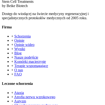
Stem Cell Treatments
by Beike Biotech
Dostęp do wiodącej na świecie medycyny regeneracyjnej i
specjalistycznych protokołów medycznych od 2005 roku.
Firma
+
Schorzenia
+
Opinie
+
Opinie wideo
+
Wyniki
+
Blog
+
Nasze podejście
+
Komórki macierzyste
+
Terapie wspomagające
+
O nas
+
FAQ
Leczone schorzenia
+
Ataxia
+
Atrofia nerwu wzrokowego
+
Autyzm