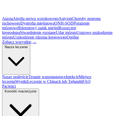
Ataxia
Atrofia nerwu wzrokowego
Autyzm
Choroby neuronu
ruchowego
Dystrofia mięśniowa
ONH-SOD
Porażenie
mózgowe
Rdzeniowy zanik mięśni
Rozszczep
kręgosłupa
Stwardnienie rozsiane
Udar mózgu
Urazowe uszkodzenie
mózgu
Uszkodzenie rdzenia kręgowego
Ogólne
Zobacz wszystkie
→
Nasze leczenie
Nasze podejście
Terapie wspomagające
Iniekcje
Miejsce
leczenia
Wyniki
Leczenie w Chinach lub Tajlandii
FAQ
Pacjenci
Komórki macierzyste