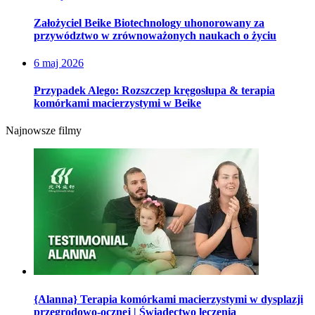
Założyciel Beike Biotechnology uhonorowany za
przywództwo w zrównoważonych naukach o życiu
6 maj 2026
Przypadek Alego: Rozszczep kręgosłupa & terapia
komórkami macierzystymi w Beike
Najnowsze filmy
{Alanna} Terapia komórkami macierzystymi w dysplazji
przegrodowo-ocznej | Świadectwo leczenia