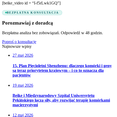
[beike_video id = “I-f5rLwk1GQ”]
BEZPŁATNA KONSULTACJA
Porozmawiaj z doradcą
Bezpłatna analiza bez zobowiązań. Odpowiedź w 48 godzin.
Poproś o konsultację
Najnowsze wpisy
27 maj 2026
15. Plan Pięcioletni Shenzhenu: dlaczego komórki i geny
są teraz priorytetem krajowym – i co to oznacza dla
pacjentów
19 maj 2026
Beike i Międzynarodowy Szpital Uniwersytetu
Pekińskiego łączą siły, aby rozwijać terapię komórkami
macierzystymi
12 maj 2026