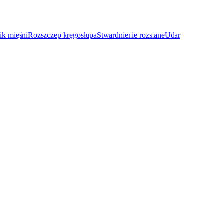
ik mięśni
Rozszczep kręgosłupa
Stwardnienie rozsiane
Udar