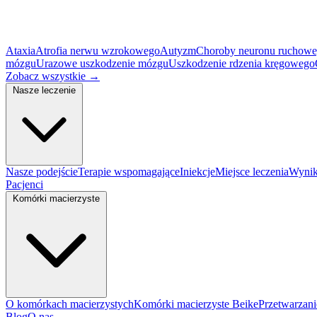
Ataxia
Atrofia nerwu wzrokowego
Autyzm
Choroby neuronu ruchow
mózgu
Urazowe uszkodzenie mózgu
Uszkodzenie rdzenia kręgowego
Zobacz wszystkie
→
Nasze leczenie
Nasze podejście
Terapie wspomagające
Iniekcje
Miejsce leczenia
Wynik
Pacjenci
Komórki macierzyste
O komórkach macierzystych
Komórki macierzyste Beike
Przetwarzan
Blog
O nas