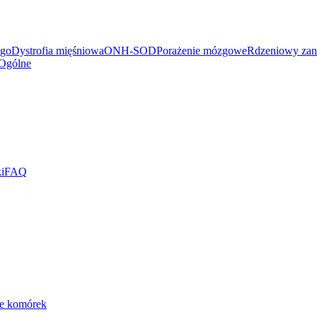
ego
Dystrofia mięśniowa
ONH-SOD
Porażenie mózgowe
Rdzeniowy zan
Ogólne
i
FAQ
ie komórek